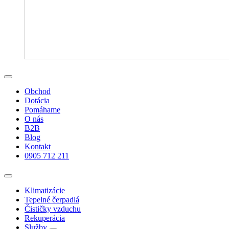
Obchod
Dotácia
Pomáhame
O nás
B2B
Blog
Kontakt
0905 712 211
Klimatizácie
Tepelné čerpadlá
Čističky vzduchu
Rekuperácia
Služby