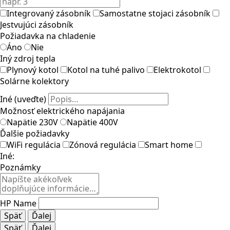
Integrovaný zásobník
Samostatne stojaci zásobník
Jestvujúci zásobník
Požiadavka na chladenie
Áno
Nie
Iný zdroj tepla
Plynový kotol
Kotol na tuhé palivo
Elektrokotol
Solárne kolektory
Iné (uveďte)
Možnosť elektrického napájania
Napätie 230V
Napätie 400V
Ďalšie požiadavky
WiFi regulácia
Zónová regulácia
Smart home
Iné:
Poznámky
HP Name
Späť
Ďalej
Späť
Ďalej