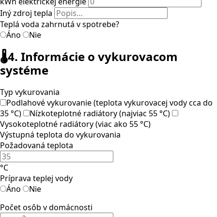
kWh elektrickej energie
Iný zdroj tepla
Teplá voda zahrnutá v spotrebe?
Áno
Nie
🌡️
4. Informácie o vykurovacom
systéme
Typ vykurovania
Podlahové vykurovanie (teplota vykurovacej vody cca do
35 °C)
Nízkoteplotné radiátory (najviac 55 °C)
Vysokoteplotné radiátory (viac ako 55 °C)
Výstupná teplota do vykurovania
Požadovaná teplota
°C
Príprava teplej vody
Áno
Nie
Počet osôb v domácnosti