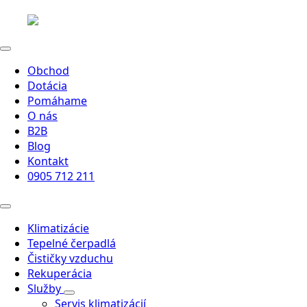
Obchod
Dotácia
Pomáhame
O nás
B2B
Blog
Kontakt
0905 712 211
Klimatizácie
Tepelné čerpadlá
Čističky vzduchu
Rekuperácia
Služby
Servis klimatizácií