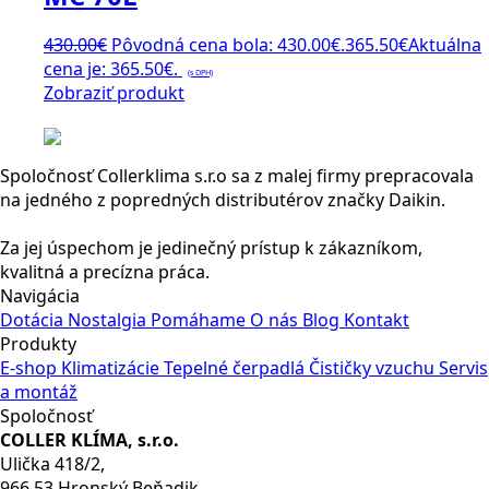
430.00
€
Pôvodná cena bola: 430.00€.
365.50
€
Aktuálna
cena je: 365.50€.
(s DPH)
Zobraziť produkt
Spoločnosť Collerklima s.r.o sa z malej firmy prepracovala
na jedného z popredných distributérov značky Daikin.
Za jej úspechom je jedinečný prístup k zákazníkom,
kvalitná a precízna práca.
Navigácia
Dotácia
Nostalgia
Pomáhame
O nás
Blog
Kontakt
Produkty
E-shop
Klimatizácie
Tepelné čerpadlá
Čističky vzuchu
Servis
a montáž
Spoločnosť
COLLER KLÍMA, s.r.o.
Ulička 418/2,
966 53 Hronský Beňadik