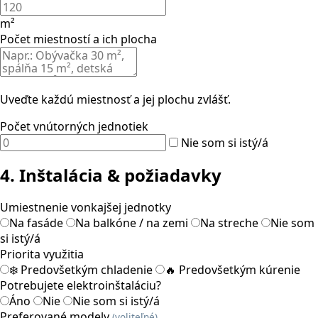
m²
Počet miestností a ich plocha
Uveďte každú miestnosť a jej plochu zvlášť.
Počet vnútorných jednotiek
Nie som si istý/á
4. Inštalácia & požiadavky
Umiestnenie vonkajšej jednotky
Na fasáde
Na balkóne / na zemi
Na streche
Nie som
si istý/á
Priorita využitia
❄️ Predovšetkým chladenie
🔥 Predovšetkým kúrenie
Potrebujete elektroinštaláciu?
Áno
Nie
Nie som si istý/á
Preferované modely
(voliteľné)