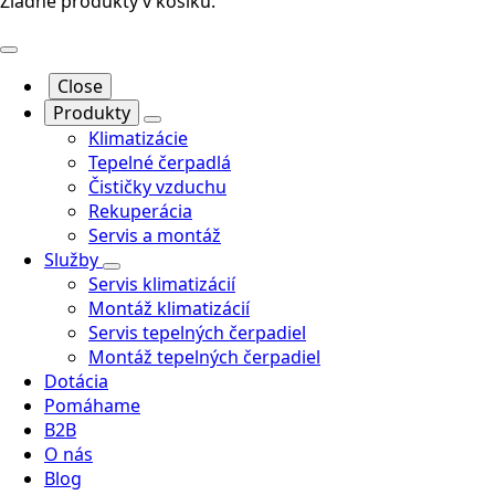
Žiadne produkty v košíku.
Close
Produkty
Klimatizácie
Tepelné čerpadlá
Čističky vzduchu
Rekuperácia
Servis a montáž
Služby
Servis klimatizácií
Montáž klimatizácií
Servis tepelných čerpadiel
Montáž tepelných čerpadiel
Dotácia
Pomáhame
B2B
O nás
Blog