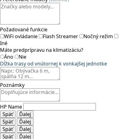
Požadované funkcie
WiFi ovládanie
Flash Streamer
Nočný režim
Iné
Máte predprípravu na klimatizáciu?
Áno
Nie
Dĺžka trasy od vnútornej k vonkajšej jednotke
Poznámky
HP Name
Späť
Ďalej
Späť
Ďalej
Späť
Ďalej
Späť
Ďalej