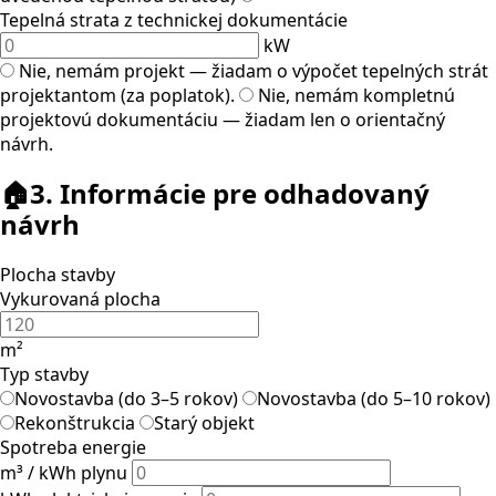
Tepelná strata z technickej dokumentácie
kW
Nie, nemám projekt — žiadam o výpočet tepelných strát
projektantom (za poplatok).
Nie, nemám kompletnú
projektovú dokumentáciu — žiadam len o orientačný
návrh.
🏠
3. Informácie pre odhadovaný
návrh
Plocha stavby
Vykurovaná plocha
m²
Typ stavby
Novostavba (do 3–5 rokov)
Novostavba (do 5–10 rokov)
Rekonštrukcia
Starý objekt
Spotreba energie
m³ / kWh plynu