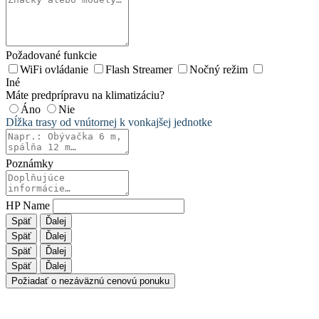
Požadované funkcie
WiFi ovládanie
Flash Streamer
Nočný režim
Iné
Máte predprípravu na klimatizáciu?
Áno
Nie
Dĺžka trasy od vnútornej k vonkajšej jednotke
Poznámky
HP Name
Späť
Ďalej
Späť
Ďalej
Späť
Ďalej
Späť
Ďalej
Požiadať o nezáväznú cenovú ponuku