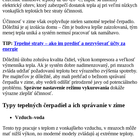
elektrický ohrev, ktorý zabezpečí dostatok tepla aj pri veľmi nízkych
vonkajších teplotách bez straty účinnosti.
Účinnosť v zime však ovplyvňuje nielen samotné tepelné čerpadlo.
Dôležitá je aj izolácia domu – čím je budova lepšie zaizolovaná, tým
menej tepla uniká a systém nemusí pracovať tak namáhavo.
TIP:
Tepelné straty – ako im predísť a nezvyšovať účty za
energie
Dôležitú úlohu zohráva kvalita čidiel, výkon kompresora a veľkosť
výmenníka tepla. Ak je systém dobre nadimenzovaný, pri mrazoch
zvláda udržať požadovanú teplotu bez výrazného zvýšenia spotreby.
Pre majiteľov je dôležité, aby mali prehľad o bežnom správaní
čerpadla v zime, aby vedeli odlíšiť prirodzené javy od potenciálneho
problému.
Správne nastavenie režimu vykurovania
dokáže
výrazne zlepšiť účinnosť.
Typy tepelných čerpadiel a ich správanie v zime
Vzduch–voda
Tento typ pracuje s teplom z vonkajšieho vzduchu, v mrazoch môže
mať nižší výkon, no moderné modely zvládajú aj extrémne teploty.