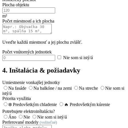
Plocha objektu
m²
Počet miestností a ich plocha
Uveďte každú miestnosť a jej plochu zvlášť.
Počet vnútorných jednotiek
Nie som si istý/á
4. Inštalácia & požiadavky
Umiestnenie vonkajšej jednotky
Na fasáde
Na balkóne / na zemi
Na streche
Nie som si
istý/á
Priorita využitia
❄️ Predovšetkým chladenie
🔥 Predovšetkým kúrenie
Potrebujete elektroinštaláciu?
Áno
Nie
Nie som si istý/á
Preferované modely
(voliteľné)