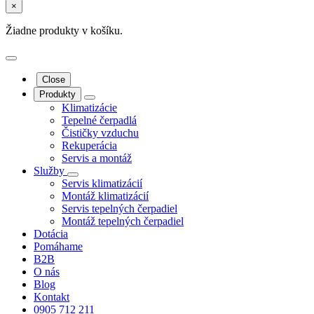
×
Žiadne produkty v košíku.
Close
Produkty
Klimatizácie
Tepelné čerpadlá
Čističky vzduchu
Rekuperácia
Servis a montáž
Služby
Servis klimatizácií
Montáž klimatizácií
Servis tepelných čerpadiel
Montáž tepelných čerpadiel
Dotácia
Pomáhame
B2B
O nás
Blog
Kontakt
0905 712 211