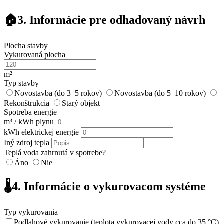
🏠
3. Informácie pre odhadovaný návrh
Plocha stavby
Vykurovaná plocha
m²
Typ stavby
Novostavba (do 3–5 rokov)
Novostavba (do 5–10 rokov)
Rekonštrukcia
Starý objekt
Spotreba energie
m³ / kWh plynu
kWh elektrickej energie
Iný zdroj tepla
Teplá voda zahrnutá v spotrebe?
Áno
Nie
🌡️
4. Informácie o vykurovacom systéme
Typ vykurovania
Podlahové vykurovanie (teplota vykurovacej vody cca do 35 °C)