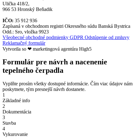
Ulička 418/2,
966 53 Hronský Beňadik
IČO:
35 912 936
Zapísaná v obchodnom registri Okresného súdu Banská Bystrica
Odd.: Sro, vložka 9923
Všeobecné obchodné podmienky
GDPR
Odstúpenie od zmluvy
Reklamačný formulár
Vytvorila so ❤ marketingová agentúra High5
Formulár pre návrh a nacenenie
tepelného čerpadla
Vyplňte prosím všetky dostupné informácie. Čím viac údajov nám
poskytnete, tým presnejší návrh dostanete.
1
Základné info
2
Dokumentácia
3
Stavba
4
Vykurovanie