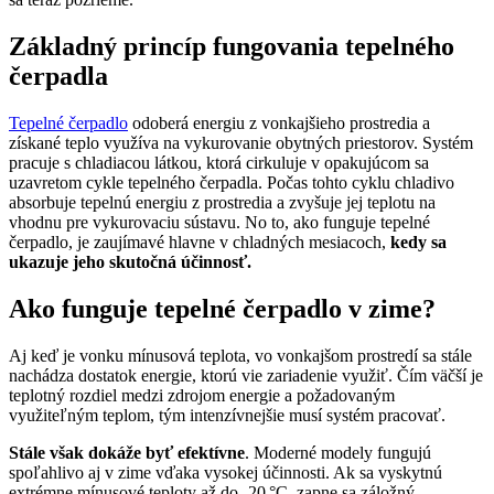
Základný princíp fungovania tepelného
čerpadla
Tepelné čerpadlo
odoberá energiu z vonkajšieho prostredia a
získané teplo využíva na vykurovanie obytných priestorov. Systém
pracuje s chladiacou látkou, ktorá cirkuluje v opakujúcom sa
uzavretom cykle tepelného čerpadla. Počas tohto cyklu chladivo
absorbuje tepelnú energiu z prostredia a zvyšuje jej teplotu na
vhodnu pre vykurovaciu sústavu. No to, ako funguje tepelné
čerpadlo, je zaujímavé hlavne v chladných mesiacoch,
kedy sa
ukazuje jeho skutočná účinnosť.
Ako funguje tepelné čerpadlo v zime?
Aj keď je vonku mínusová teplota, vo vonkajšom prostredí sa stále
nachádza dostatok energie, ktorú vie zariadenie využiť. Čím väčší je
teplotný rozdiel medzi zdrojom energie a požadovaným
využiteľným teplom, tým intenzívnejšie musí systém pracovať.
Stále však dokáže byť efektívne
. Moderné modely fungujú
spoľahlivo aj v zime vďaka vysokej účinnosti. Ak sa vyskytnú
extrémne mínusové teploty až do -20 °C, zapne sa záložný