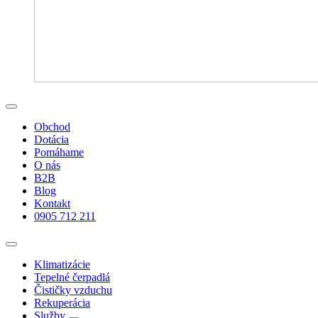
Obchod
Dotácia
Pomáhame
O nás
B2B
Blog
Kontakt
0905 712 211
Klimatizácie
Tepelné čerpadlá
Čističky vzduchu
Rekuperácia
Služby