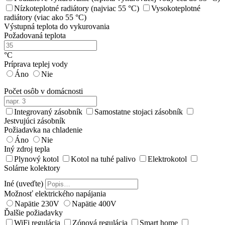
Nízkoteplotné radiátory (najviac 55 °C)
Vysokoteplotné
radiátory (viac ako 55 °C)
Výstupná teplota do vykurovania
Požadovaná teplota
°C
Príprava teplej vody
Áno
Nie
Počet osôb v domácnosti
Integrovaný zásobník
Samostatne stojaci zásobník
Jestvujúci zásobník
Požiadavka na chladenie
Áno
Nie
Iný zdroj tepla
Plynový kotol
Kotol na tuhé palivo
Elektrokotol
Solárne kolektory
Iné (uveďte)
Možnosť elektrického napájania
Napätie 230V
Napätie 400V
Ďalšie požiadavky
WiFi regulácia
Zónová regulácia
Smart home