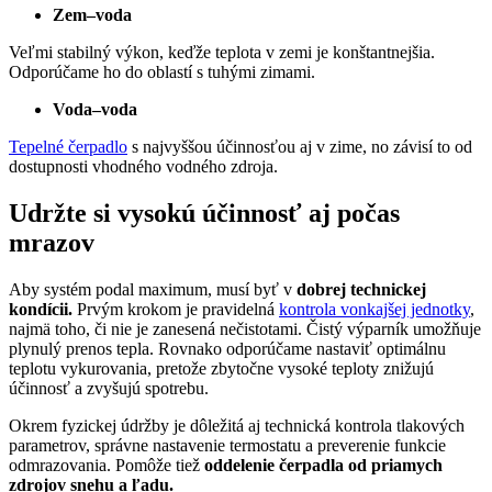
Zem–voda
Veľmi stabilný výkon, keďže teplota v zemi je konštantnejšia.
Odporúčame ho do oblastí s tuhými zimami.
Voda–voda
Tepelné čerpadlo
s najvyššou účinnosťou aj v zime, no závisí to od
dostupnosti vhodného vodného zdroja.
Udržte si vysokú účinnosť aj počas
mrazov
Aby systém podal maximum, musí byť v
dobrej technickej
kondícii.
Prvým krokom je pravidelná
kontrola vonkajšej jednotky
,
najmä toho, či nie je zanesená nečistotami. Čistý výparník umožňuje
plynulý prenos tepla. Rovnako odporúčame nastaviť optimálnu
teplotu vykurovania, pretože zbytočne vysoké teploty znižujú
účinnosť a zvyšujú spotrebu.
Okrem fyzickej údržby je dôležitá aj technická kontrola tlakových
parametrov, správne nastavenie termostatu a preverenie funkcie
odmrazovania. Pomôže tiež
oddelenie čerpadla od priamych
zdrojov snehu a ľadu.