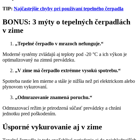
TIP:
Najčastejšie chyby pri používaní tepelného čerpadla
BONUS: 3 mýty o tepelných čerpadlách
v zime
„Tepelné čerpadlo v mrazoch nefunguje.“
Moderné systémy zvládajú aj teploty pod -20 °C a ich výkon je
optimalizovaný na zimnú prevádzku.
„V zime má čerpadlo extrémne vysokú spotrebu.“
Spotreba rastie len mierne a stále je nižšia než pri elektrickom alebo
plynovom vykurovaní.
„Odmrazovanie znamená poruchu.“
Odmrazovací režim je prirodzená súčasť prevádzky a chráni
jednotku pred poškodením.
Úsporné vykurovanie aj v zime