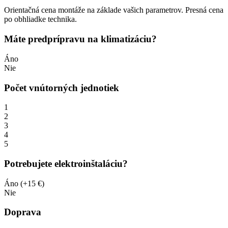
Orientačná cena montáže na základe vašich parametrov. Presná cena
po obhliadke technika.
Máte predprípravu na klimatizáciu?
Áno
Nie
Počet vnútorných jednotiek
1
2
3
4
5
Potrebujete elektroinštaláciu?
Áno (+15 €)
Nie
Doprava