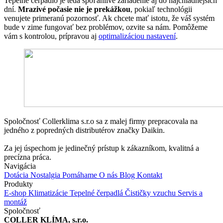
Tepelné čerpadlo je teda spoľahlivé zariadenie aj do najchladnejších
dní.
Mrazivé počasie nie je prekážkou
, pokiaľ technológii
venujete primeranú pozornosť. Ak chcete mať istotu, že váš systém
bude v zime fungovať bez problémov, ozvite sa nám. Pomôžeme
vám s kontrolou, prípravou aj
optimalizáciou nastavení
.
Spoločnosť Collerklima s.r.o sa z malej firmy prepracovala na
jedného z popredných distributérov značky Daikin.
Za jej úspechom je jedinečný prístup k zákazníkom, kvalitná a
precízna práca.
Navigácia
Dotácia
Nostalgia
Pomáhame
O nás
Blog
Kontakt
Produkty
E-shop
Klimatizácie
Tepelné čerpadlá
Čističky vzuchu
Servis a
montáž
Spoločnosť
COLLER KLÍMA, s.r.o.