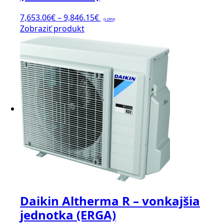
si
môžete
Price
7,653.06
€
–
9,846.15
€
(s DPH)
vybrať
Tento
range:
Zobraziť produkt
na
produkt
7,653.06€
stránke
má
through
produktu.
viacero
9,846.15€
variantov.
Možnosti
si
môžete
vybrať
na
stránke
produktu.
Daikin Altherma R – vonkajšia
jednotka (ERGA)