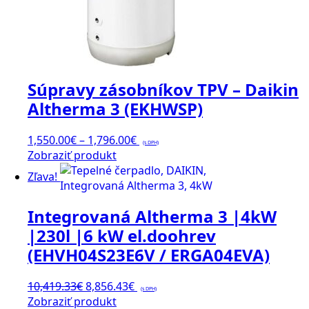
stránke
produktu.
Súpravy zásobníkov TPV – Daikin
Altherma 3 (EKHWSP)
Price
1,550.00
€
–
1,796.00
€
(s DPH)
Tento
range:
Zobraziť produkt
produkt
1,550.00€
Zľava!
má
through
viacero
1,796.00€
Integrovaná Altherma 3 |4kW
variantov.
Možnosti
|230l |6 kW el.doohrev
si
(EHVH04S23E6V / ERGA04EVA)
môžete
vybrať
Pôvodná
Aktuálna
10,419.33
€
8,856.43
€
na
(s DPH)
cena
cena
Zobraziť produkt
stránke