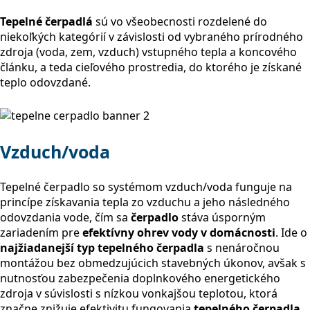
Tepelné čerpadlá
sú vo všeobecnosti rozdelené do
niekoľkých kategórií v závislosti od vybraného prírodného
zdroja (voda, zem, vzduch) vstupného tepla a koncového
článku, a teda cieľového prostredia, do ktorého je získané
teplo odovzdané.
Vzduch/voda
Tepelné čerpadlo so systémom vzduch/voda funguje na
princípe získavania tepla zo vzduchu a jeho následného
odovzdania vode, čím sa
čerpadlo
stáva úsporným
zariadením pre
efektívny ohrev vody v domácnosti
. Ide o
najžiadanejší typ tepelného čerpadla
s nenáročnou
montážou bez obmedzujúcich stavebných úkonov, avšak s
nutnosťou zabezpečenia doplnkového energetického
zdroja v súvislosti s nízkou vonkajšou teplotou, ktorá
značne znižuje efektivitu fungovania
tepelného čerpadla
.