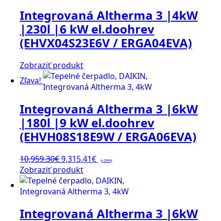
Integrovaná Altherma 3 |4kW
|230l |6 kW el.doohrev
(EHVX04S23E6V / ERGA04EVA)
Zobraziť produkt
Zľava!
Integrovaná Altherma 3 |6kW
|180l |9 kW el.doohrev
(EHVH08S18E9W / ERGA06EVA)
Pôvodná
Aktuálna
10,959.30
€
9,315.41
€
(s DPH)
cena
cena
Zobraziť produkt
bola:
je:
10,959.30€.
9,315.41€.
Integrovaná Altherma 3 |6kW