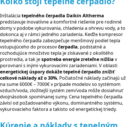
Koľko stojí tepelné čerpadlo?
Inštalácia
tepelného čerpadla Daikin Altherma
predstavuje inovatívne a komfortné riešenie pre rodinné
domy v podobe vykurovania, chladenia a ohrevu vody, a to
dokonca aj v rámci jedného zariadenia. Keďže kompresor
tepelného čerpadla zabezpečuje menšinový podiel tepla
vstupujúceho do procesov
čerpadla
, podstatné a
rozhodujúce množstvo tepla je získavané z okolitého
prostredia, a tak je
spotreba energie zreteľne nižšia
v
porovnaní s inými vykurovacími zariadeniami. V oblasti
energetickej úspory dokáže tepelné čerpadlo znížiť
celkové náklady až o 30%
. Počiatočné náklady začínajú už
na sume 6000€ – 7000€ v prípade modelov so systémom
vzduch/voda, zložitejší systém zem/voda môže dosiahnuť
dvojnásobok spomínanej sumy. Cena tepelného čerpadla
závisí od požadovaného výkonu, dominantného systému,
vykurovacieho faktora a takisto od energetickej triedy.
Kúrenie a náklady s tepelným