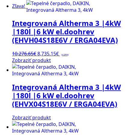
bola:
je:
produktu.
Zľava!
10,419.33€.
8,856.43€.
Integrovaná Altherma 3 |4kW
|180l |6 kW el.doohrev
(EHVH04S18E6V / ERGA04EVA)
Pôvodná
Aktuálna
10,276.65
€
8,735.15
€
(s DPH)
cena
cena
Zobraziť produkt
bola:
je:
10,276.65€.
8,735.15€.
Integrovaná Altherma 3 |4kW
|180l |6 kW el.doohrev
(EHVX04S18E6V / ERGA04EVA)
Zobraziť produkt