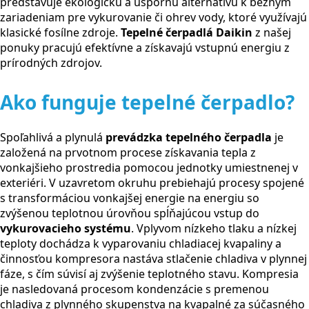
predstavuje ekologickú a úspornú alternatívu k bežným
zariadeniam pre vykurovanie či ohrev vody, ktoré využívajú
klasické fosílne zdroje.
Tepelné čerpadlá Daikin
z našej
ponuky pracujú efektívne a získavajú vstupnú energiu z
prírodných zdrojov.
Ako funguje tepelné čerpadlo?
Spoľahlivá a plynulá
prevádzka tepelného čerpadla
je
založená na prvotnom procese získavania tepla z
vonkajšieho prostredia pomocou jednotky umiestnenej v
exteriéri. V uzavretom okruhu prebiehajú procesy spojené
s transformáciou vonkajšej energie na energiu so
zvýšenou teplotnou úrovňou spĺňajúcou vstup do
vykurovacieho systému
. Vplyvom nízkeho tlaku a nízkej
teploty dochádza k vyparovaniu chladiacej kvapaliny a
činnosťou kompresora nastáva stlačenie chladiva v plynnej
fáze, s čím súvisí aj zvýšenie teplotného stavu. Kompresia
je nasledovaná procesom kondenzácie s premenou
chladiva z plynného skupenstva na kvapalné za súčasného