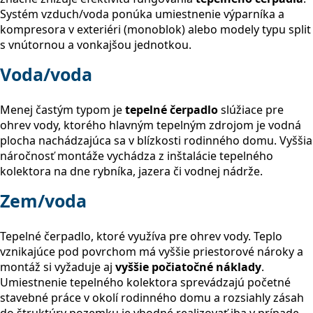
Systém vzduch/voda ponúka umiestnenie výparníka a
kompresora v exteriéri (monoblok) alebo modely typu split
s vnútornou a vonkajšou jednotkou.
Voda/voda
Menej častým typom je
tepelné čerpadlo
slúžiace pre
ohrev vody, ktorého hlavným tepelným zdrojom je vodná
plocha nachádzajúca sa v blízkosti rodinného domu. Vyššia
náročnosť montáže vychádza z inštalácie tepelného
kolektora na dne rybníka, jazera či vodnej nádrže.
Zem/voda
Tepelné čerpadlo, ktoré využíva pre ohrev vody. Teplo
vznikajúce pod povrchom má vyššie priestorové nároky a
montáž si vyžaduje aj
vyššie počiatočné náklady
.
Umiestnenie tepelného kolektora sprevádzajú početné
stavebné práce v okolí rodinného domu a rozsiahly zásah