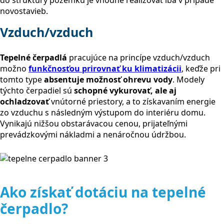
do štruktúry pozemku je vhodné realizovať iba v prípade
novostavieb.
Vzduch/vzduch
Tepelné čerpadlá
pracujúce na princípe vzduch/vzduch
možno
funkčnosťou prirovnať ku klimatizácii
, keďže pri
tomto type
absentuje možnosť ohrevu vody
. Modely
týchto čerpadiel sú
schopné vykurovať, ale aj
ochladzovať
vnútorné priestory, a to získavaním energie
zo vzduchu s následným výstupom do interiéru domu.
Vynikajú nižšou obstarávacou cenou, prijateľnými
prevádzkovými nákladmi a nenáročnou údržbou.
Ako získať dotáciu na tepelné
čerpadlo?