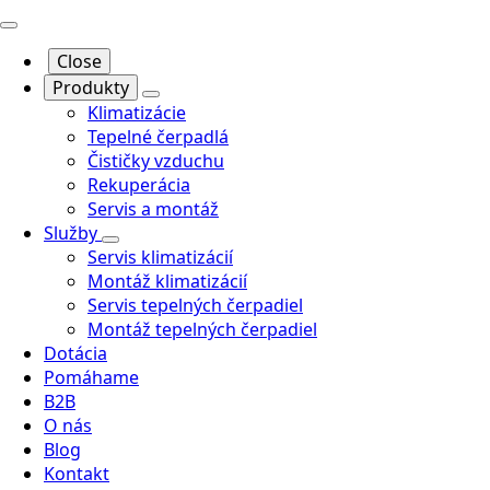
Close
Produkty
Klimatizácie
Tepelné čerpadlá
Čističky vzduchu
Rekuperácia
Servis a montáž
Služby
Servis klimatizácií
Montáž klimatizácií
Servis tepelných čerpadiel
Montáž tepelných čerpadiel
Dotácia
Pomáhame
B2B
O nás
Blog
Kontakt