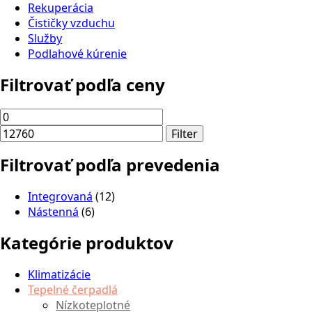
Rekuperácia
Čističky vzduchu
Služby
Podlahové kúrenie
Filtrovať podľa ceny
Minimálna
Maximálna
cena
cena
Filter
Filtrovať podľa prevedenia
Integrovaná
(12)
Nástenná
(6)
Kategórie produktov
Klimatizácie
Tepelné čerpadlá
Nízkoteplotné