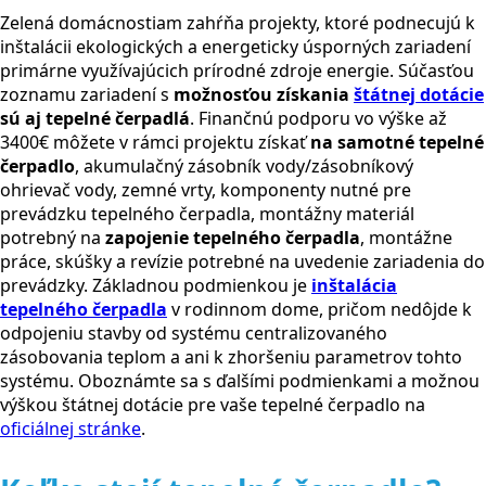
Zelená domácnostiam zahŕňa projekty, ktoré podnecujú k
inštalácii ekologických a energeticky úsporných zariadení
primárne využívajúcich prírodné zdroje energie. Súčasťou
zoznamu zariadení s
možnosťou získania
štátnej dotácie
sú aj tepelné čerpadlá
. Finančnú podporu vo výške až
3400€ môžete v rámci projektu získať
na samotné tepelné
čerpadlo
, akumulačný zásobník vody/zásobníkový
ohrievač vody, zemné vrty, komponenty nutné pre
prevádzku tepelného čerpadla, montážny materiál
potrebný na
zapojenie tepelného čerpadla
, montážne
práce, skúšky a revízie potrebné na uvedenie zariadenia do
prevádzky. Základnou podmienkou je
inštalácia
tepelného čerpadla
v rodinnom dome, pričom nedôjde k
odpojeniu stavby od systému centralizovaného
zásobovania teplom a ani k zhoršeniu parametrov tohto
systému. Oboznámte sa s ďalšími podmienkami a možnou
výškou štátnej dotácie pre vaše tepelné čerpadlo na
oficiálnej stránke
.