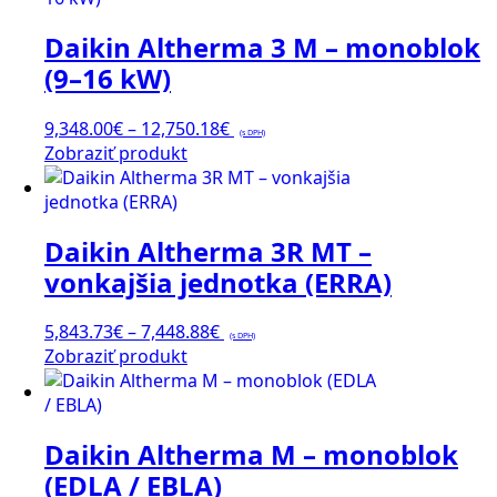
Daikin Altherma 3 M – monoblok
(9–16 kW)
Price
9,348.00
€
–
12,750.18
€
(s DPH)
Tento
range:
Zobraziť produkt
produkt
9,348.00€
má
through
viacero
12,750.18€
Daikin Altherma 3R MT –
variantov.
Možnosti
vonkajšia jednotka (ERRA)
si
môžete
Price
5,843.73
€
–
7,448.88
€
(s DPH)
vybrať
Tento
range:
Zobraziť produkt
na
produkt
5,843.73€
stránke
má
through
produktu.
viacero
7,448.88€
Daikin Altherma M – monoblok
variantov.
Možnosti
(EDLA / EBLA)