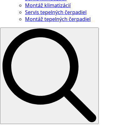
Montáž klimatizácií
Servis tepelných čerpadiel
Montáž tepelných čerpadiel
Search
for: