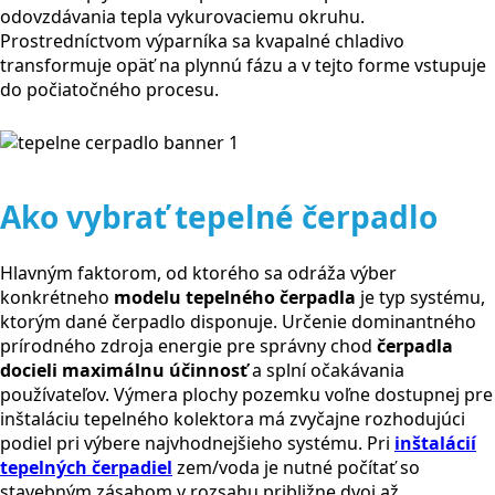
odovzdávania tepla vykurovaciemu okruhu.
Prostredníctvom výparníka sa kvapalné chladivo
transformuje opäť na plynnú fázu a v tejto forme vstupuje
do počiatočného procesu.
Ako vybrať tepelné čerpadlo
Hlavným faktorom, od ktorého sa odráža výber
konkrétneho
modelu tepelného čerpadla
je typ systému,
ktorým dané čerpadlo disponuje. Určenie dominantného
prírodného zdroja energie pre správny chod
čerpadla
docieli maximálnu účinnosť
a splní očakávania
používateľov. Výmera plochy pozemku voľne dostupnej pre
inštaláciu tepelného kolektora má zvyčajne rozhodujúci
podiel pri výbere najvhodnejšieho systému. Pri
inštalácií
tepelných čerpadiel
zem/voda je nutné počítať so
stavebným zásahom v rozsahu približne dvoj až