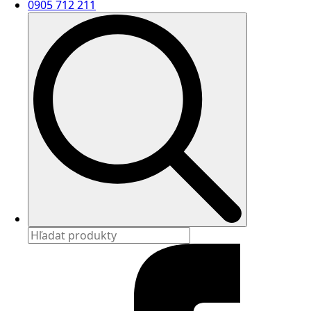
0905 712 211
Search
for: