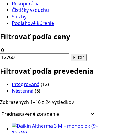
Rekuperácia
Čističky vzduchu
Služby
Podlahové kúrenie
Filtrovať podľa ceny
Minimálna
Maximálna
cena
cena
Filter
Filtrovať podľa prevedenia
Integrovaná
(12)
Nástenná
(6)
Zobrazených 1–16 z 24 výsledkov