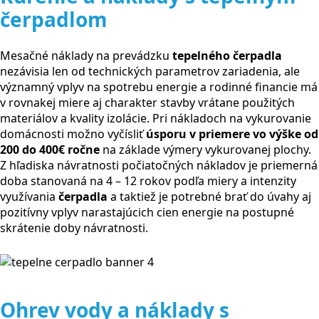
čerpadlom
Mesačné náklady na prevádzku
tepelného čerpadla
nezávisia len od technických parametrov zariadenia, ale
významný vplyv na spotrebu energie a rodinné financie má
v rovnakej miere aj charakter stavby vrátane použitých
materiálov a kvality izolácie. Pri nákladoch na vykurovanie
domácnosti možno vyčísliť
úsporu v priemere vo výške od
200 do 400€ ročne
na základe výmery vykurovanej plochy.
Z hľadiska návratnosti počiatočných nákladov je priemerná
doba stanovaná na 4 – 12 rokov podľa miery a intenzity
využívania
čerpadla
a taktiež je potrebné brať do úvahy aj
pozitívny vplyv narastajúcich cien energie na postupné
skrátenie doby návratnosti.
Ohrev vody a náklady s