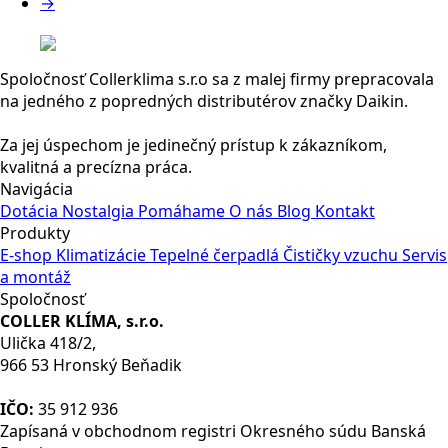
→
Spoločnosť Collerklima s.r.o sa z malej firmy prepracovala
na jedného z popredných distributérov značky Daikin.
Za jej úspechom je jedinečný prístup k zákazníkom,
kvalitná a precízna práca.
Navigácia
Dotácia
Nostalgia
Pomáhame
O nás
Blog
Kontakt
Produkty
E-shop
Klimatizácie
Tepelné čerpadlá
Čističky vzuchu
Servis
a montáž
Spoločnosť
COLLER KLÍMA, s.r.o.
Ulička 418/2,
966 53 Hronský Beňadik
IČO:
35 912 936
Zapísaná v obchodnom registri Okresného súdu Banská