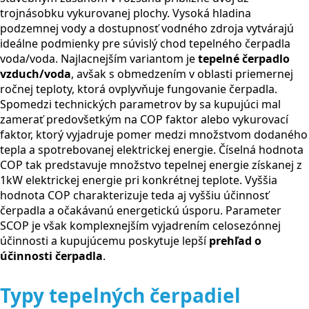
trojnásobku vykurovanej plochy. Vysoká hladina
podzemnej vody a dostupnosť vodného zdroja vytvárajú
ideálne podmienky pre súvislý chod tepelného čerpadla
voda/voda. Najlacnejším variantom je
tepelné čerpadlo
vzduch/voda
, avšak s obmedzením v oblasti priemernej
ročnej teploty, ktorá ovplyvňuje fungovanie čerpadla.
Spomedzi technických parametrov by sa kupujúci mal
zamerať predovšetkým na COP faktor alebo vykurovací
faktor, ktorý vyjadruje pomer medzi množstvom dodaného
tepla a spotrebovanej elektrickej energie. Číselná hodnota
COP tak predstavuje množstvo tepelnej energie získanej z
1kW elektrickej energie pri konkrétnej teplote. Vyššia
hodnota COP charakterizuje teda aj vyššiu účinnosť
čerpadla a očakávanú energetickú úsporu. Parameter
SCOP je však komplexnejším vyjadrením celosezónnej
účinnosti a kupujúcemu poskytuje lepší
prehľad o
účinnosti čerpadla
.
Typy tepelných čerpadiel