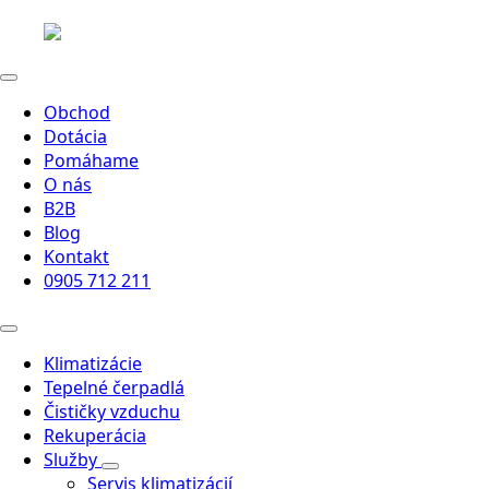
Obchod
Dotácia
Pomáhame
O nás
B2B
Blog
Kontakt
0905 712 211
Klimatizácie
Tepelné čerpadlá
Čističky vzduchu
Rekuperácia
Služby
Servis klimatizácií