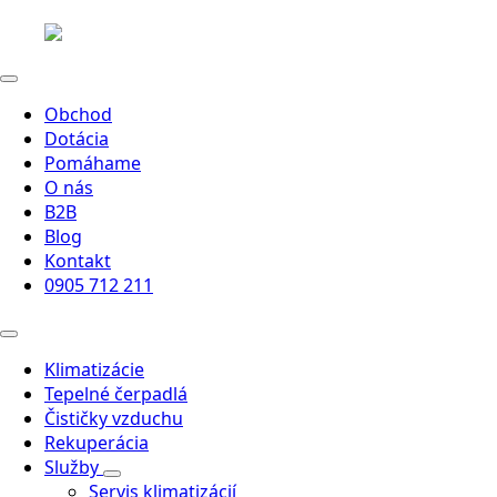
Obchod
Dotácia
Pomáhame
O nás
B2B
Blog
Kontakt
0905 712 211
Klimatizácie
Tepelné čerpadlá
Čističky vzduchu
Rekuperácia
Služby
Servis klimatizácií