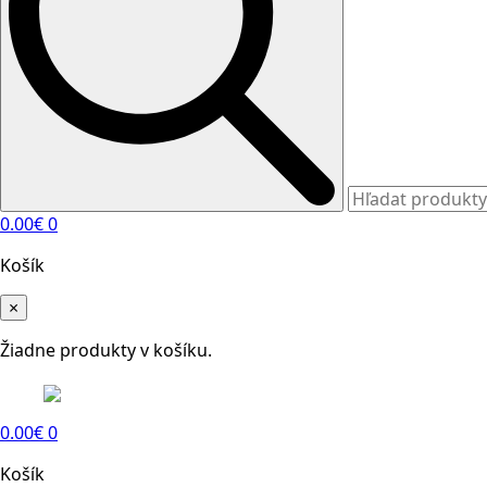
0.00
€
0
Košík
×
Žiadne produkty v košíku.
0.00
€
0
Košík