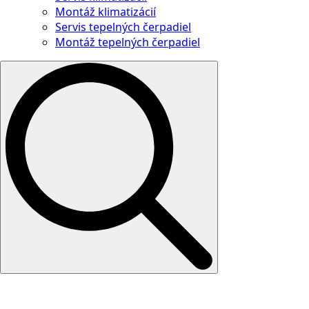
Montáž klimatizácií
Servis tepelných čerpadiel
Montáž tepelných čerpadiel
Search
for: