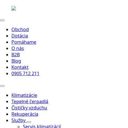
Obchod
Dotácia
Pomáhame
O nás
B2B
Blog
Kontakt
0905 712 211
Klimatizácie
Tepelné čerpadlá
Čističky vzduchu
Rekuperácia
Služby
Servis klimatizácií