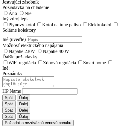
Jestvujúci zásobník
Požiadavka na chladenie
Áno
Nie
Iný zdroj tepla
Plynový kotol
Kotol na tuhé palivo
Elektrokotol
Solárne kolektory
Iné (uveďte)
Možnosť elektrického napájania
Napätie 230V
Napätie 400V
Ďalšie požiadavky
WiFi regulácia
Zónová regulácia
Smart home
Iné:
Poznámky
HP Name
Späť
Ďalej
Späť
Ďalej
Späť
Ďalej
Späť
Ďalej
Požiadať o nezáväznú cenovú ponuku