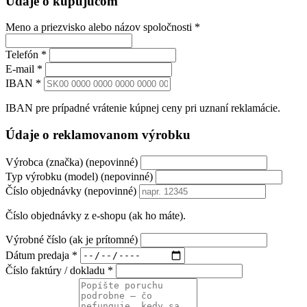
Údaje o kupujúcom
Meno a priezvisko alebo názov spoločnosti
*
Telefón
*
E-mail
*
IBAN
*
IBAN pre prípadné vrátenie kúpnej ceny pri uznaní reklamácie.
Údaje o reklamovanom výrobku
Výrobca (značka)
(nepovinné)
Typ výrobku (model)
(nepovinné)
Číslo objednávky
(nepovinné)
Číslo objednávky z e-shopu (ak ho máte).
Výrobné číslo
(ak je prítomné)
Dátum predaja
*
Číslo faktúry / dokladu
*