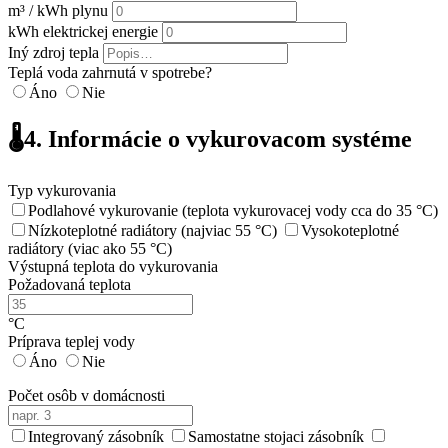
m³ / kWh plynu
kWh elektrickej energie
Iný zdroj tepla
Teplá voda zahrnutá v spotrebe?
Áno
Nie
🌡️
4. Informácie o vykurovacom systéme
Typ vykurovania
Podlahové vykurovanie (teplota vykurovacej vody cca do 35 °C)
Nízkoteplotné radiátory (najviac 55 °C)
Vysokoteplotné
radiátory (viac ako 55 °C)
Výstupná teplota do vykurovania
Požadovaná teplota
°C
Príprava teplej vody
Áno
Nie
Počet osôb v domácnosti
Integrovaný zásobník
Samostatne stojaci zásobník