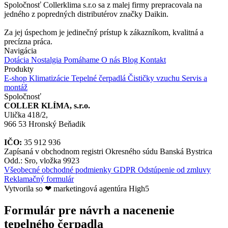
Spoločnosť Collerklima s.r.o sa z malej firmy prepracovala na
jedného z popredných distributérov značky Daikin.
Za jej úspechom je jedinečný prístup k zákazníkom, kvalitná a
precízna práca.
Navigácia
Dotácia
Nostalgia
Pomáhame
O nás
Blog
Kontakt
Produkty
E-shop
Klimatizácie
Tepelné čerpadlá
Čističky vzuchu
Servis a
montáž
Spoločnosť
COLLER KLÍMA, s.r.o.
Ulička 418/2,
966 53 Hronský Beňadik
IČO:
35 912 936
Zapísaná v obchodnom registri Okresného súdu Banská Bystrica
Odd.: Sro, vložka 9923
Všeobecné obchodné podmienky
GDPR
Odstúpenie od zmluvy
Reklamačný formulár
Vytvorila so ❤ marketingová agentúra High5
Formulár pre návrh a nacenenie
tepelného čerpadla