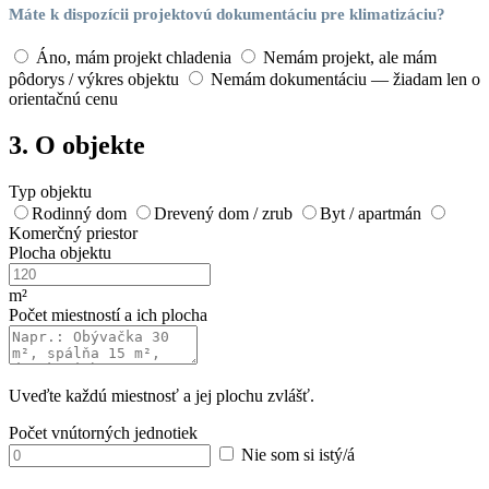
Máte k dispozícii projektovú dokumentáciu pre klimatizáciu?
Áno, mám projekt chladenia
Nemám projekt, ale mám
pôdorys / výkres objektu
Nemám dokumentáciu — žiadam len o
orientačnú cenu
3. O objekte
Typ objektu
Rodinný dom
Drevený dom / zrub
Byt / apartmán
Komerčný priestor
Plocha objektu
m²
Počet miestností a ich plocha
Uveďte každú miestnosť a jej plochu zvlášť.
Počet vnútorných jednotiek
Nie som si istý/á