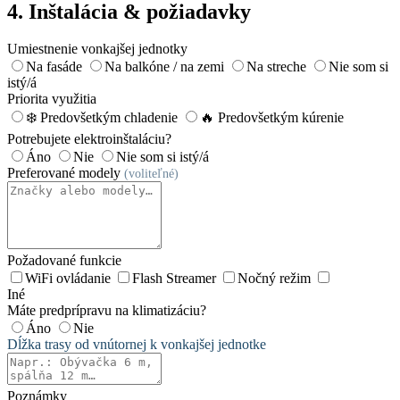
4. Inštalácia & požiadavky
Umiestnenie vonkajšej jednotky
Na fasáde
Na balkóne / na zemi
Na streche
Nie som si
istý/á
Priorita využitia
❄️ Predovšetkým chladenie
🔥 Predovšetkým kúrenie
Potrebujete elektroinštaláciu?
Áno
Nie
Nie som si istý/á
Preferované modely
(voliteľné)
Požadované funkcie
WiFi ovládanie
Flash Streamer
Nočný režim
Iné
Máte predprípravu na klimatizáciu?
Áno
Nie
Dĺžka trasy od vnútornej k vonkajšej jednotke
Poznámky