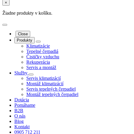
×
Žiadne produkty v košíku.
Close
Produkty
Klimatizácie
Tepelné čerpadlá
Čističky vzduchu
Rekuperácia
Servis a montáž
Služby
Servis klimatizácií
Montáž klimatizácií
Servis tepelných čerpadiel
Montáž tepelných čerpadiel
Dotácia
Pomáhame
B2B
O nás
Blog
Kontakt
0905 712 211