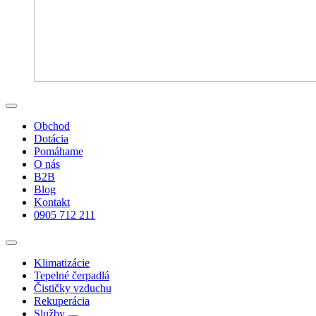
Obchod
Dotácia
Pomáhame
O nás
B2B
Blog
Kontakt
0905 712 211
Klimatizácie
Tepelné čerpadlá
Čističky vzduchu
Rekuperácia
Služby