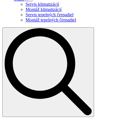
Servis klimatizácií
Montáž klimatizácií
Servis tepelných čerpadiel
Montáž tepelných čerpadiel
Search
for: