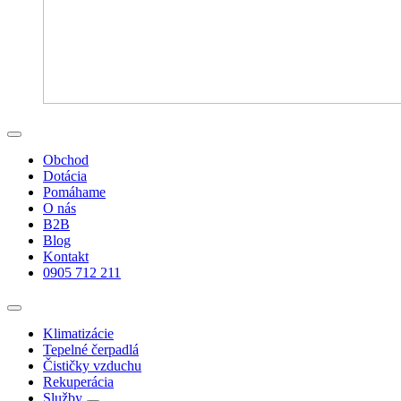
Obchod
Dotácia
Pomáhame
O nás
B2B
Blog
Kontakt
0905 712 211
Klimatizácie
Tepelné čerpadlá
Čističky vzduchu
Rekuperácia
Služby