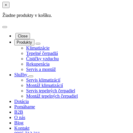
×
Žiadne produkty v košíku.
Close
Produkty
Klimatizácie
Tepelné čerpadlá
Čističky vzduchu
Rekuperácia
Servis a montáž
Služby
Servis klimatizácií
Montáž klimatizácií
Servis tepelných čerpadiel
Montáž tepelných čerpadiel
Dotácia
Pomáhame
B2B
O nás
Blog
Kontakt