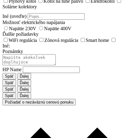
Plynový kotol
Kotol na tuhé palivo
Elektrokotol
Solárne kolektory
Iné (uveďte)
Možnosť elektrického napájania
Napätie 230V
Napätie 400V
Ďalšie požiadavky
WiFi regulácia
Zónová regulácia
Smart home
Iné:
Poznámky
HP Name
Späť
Ďalej
Späť
Ďalej
Späť
Ďalej
Späť
Ďalej
Požiadať o nezáväznú cenovú ponuku