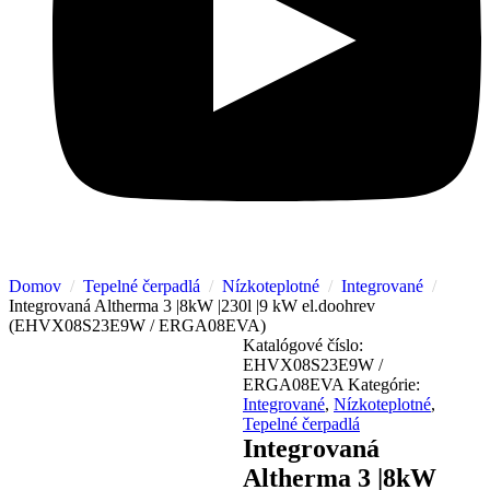
Domov
Tepelné čerpadlá
Nízkoteplotné
Integrované
Integrovaná Altherma 3 |8kW |230l |9 kW el.doohrev
(EHVX08S23E9W / ERGA08EVA)
Katalógové číslo:
EHVX08S23E9W /
ERGA08EVA
Kategórie:
Integrované
,
Nízkoteplotné
,
Tepelné čerpadlá
Integrovaná
Altherma 3 |8kW