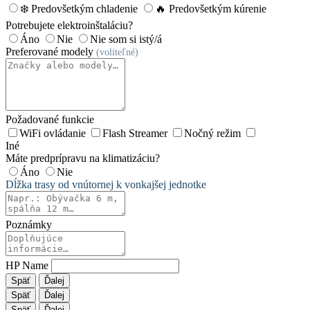
❄️ Predovšetkým chladenie
🔥 Predovšetkým kúrenie
Potrebujete elektroinštaláciu?
Áno
Nie
Nie som si istý/á
Preferované modely
(voliteľné)
Požadované funkcie
WiFi ovládanie
Flash Streamer
Nočný režim
Iné
Máte predprípravu na klimatizáciu?
Áno
Nie
Dĺžka trasy od vnútornej k vonkajšej jednotke
Poznámky
HP Name
Späť
Ďalej
Späť
Ďalej
Späť
Ďalej