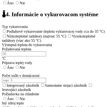
Áno
Nie
🌡️
4. Informácie o vykurovacom systéme
Typ vykurovania
Podlahové vykurovanie (teplota vykurovacej vody cca do 35 °C)
Nízkoteplotné radiátory (najviac 55 °C)
Vysokoteplotné
radiátory (viac ako 55 °C)
Výstupná teplota do vykurovania
Požadovaná teplota
°C
Príprava teplej vody
Áno
Nie
Počet osôb v domácnosti
Integrovaný zásobník
Samostatne stojaci zásobník
Jestvujúci zásobník
Požiadavka na chladenie
Áno
Nie
Iný zdroj tepla