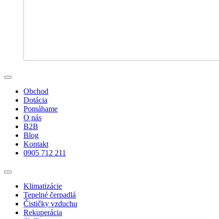
Obchod
Dotácia
Pomáhame
O nás
B2B
Blog
Kontakt
0905 712 211
Klimatizácie
Tepelné čerpadlá
Čističky vzduchu
Rekuperácia