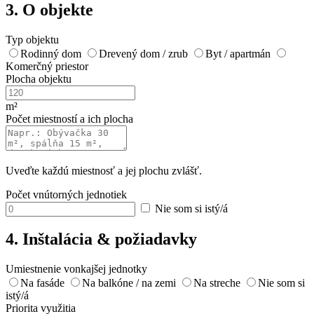
3. O objekte
Typ objektu
Rodinný dom
Drevený dom / zrub
Byt / apartmán
Komerčný priestor
Plocha objektu
m²
Počet miestností a ich plocha
Uveďte každú miestnosť a jej plochu zvlášť.
Počet vnútorných jednotiek
Nie som si istý/á
4. Inštalácia & požiadavky
Umiestnenie vonkajšej jednotky
Na fasáde
Na balkóne / na zemi
Na streche
Nie som si
istý/á
Priorita využitia