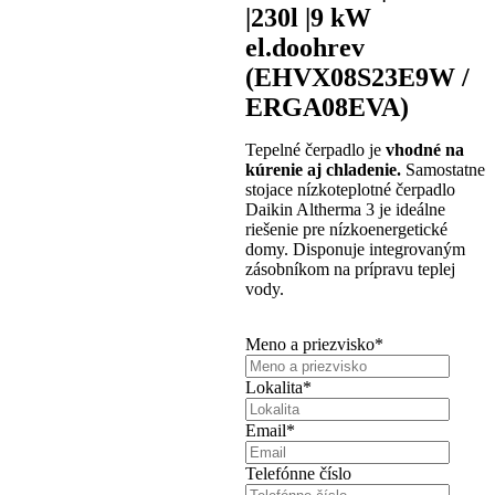
|230l |9 kW
el.doohrev
(EHVX08S23E9W /
ERGA08EVA)
Tepelné čerpadlo je
vhodné na
kúrenie aj chladenie.
Samostatne
stojace nízkoteplotné čerpadlo
Daikin Altherma 3 je ideálne
riešenie pre nízkoenergetické
domy. Disponuje integrovaným
zásobníkom na prípravu teplej
vody.
Meno a priezvisko
*
Lokalita
*
Email
*
Telefónne číslo