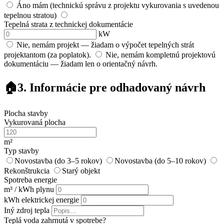
Áno mám (technickú správu z projektu vykurovania s uvedenou
tepelnou stratou)
Tepelná strata z technickej dokumentácie
kW
Nie, nemám projekt — žiadam o výpočet tepelných strát
projektantom (za poplatok).
Nie, nemám kompletnú projektovú
dokumentáciu — žiadam len o orientačný návrh.
🏠
3. Informácie pre odhadovaný návrh
Plocha stavby
Vykurovaná plocha
m²
Typ stavby
Novostavba (do 3–5 rokov)
Novostavba (do 5–10 rokov)
Rekonštrukcia
Starý objekt
Spotreba energie
m³ / kWh plynu
kWh elektrickej energie
Iný zdroj tepla
Teplá voda zahrnutá v spotrebe?