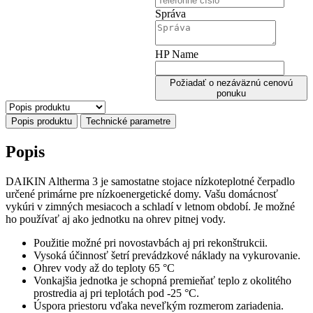
Správa
HP Name
Požiadať o nezáväznú cenovú
ponuku
Popis produktu
Technické parametre
Popis
DAIKIN Altherma 3 je samostatne stojace nízkoteplotné čerpadlo
určené primárne pre nízkoenergetické domy. Vašu domácnosť
vykúri v zimných mesiacoch a schladí v letnom období. Je možné
ho používať aj ako jednotku na ohrev pitnej vody.
Použitie možné pri novostavbách aj pri rekonštrukcii.
Vysoká účinnosť šetrí prevádzkové náklady na vykurovanie.
Ohrev vody až do teploty 65 °C
Vonkajšia jednotka je schopná premieňať teplo z okolitého
prostredia aj pri teplotách pod -25 °C.
Úspora priestoru vďaka neveľkým rozmerom zariadenia.