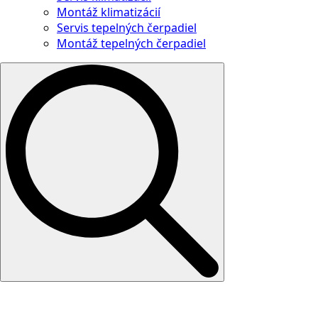
Montáž klimatizácií
Servis tepelných čerpadiel
Montáž tepelných čerpadiel
Search
for: