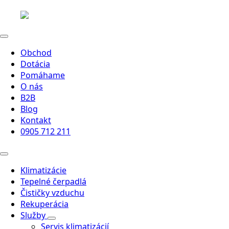
Obchod
Dotácia
Pomáhame
O nás
B2B
Blog
Kontakt
0905 712 211
Klimatizácie
Tepelné čerpadlá
Čističky vzduchu
Rekuperácia
Služby
Servis klimatizácií