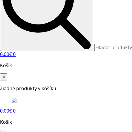
0.00
€
0
Košík
×
Žiadne produkty v košíku.
0.00
€
0
Košík