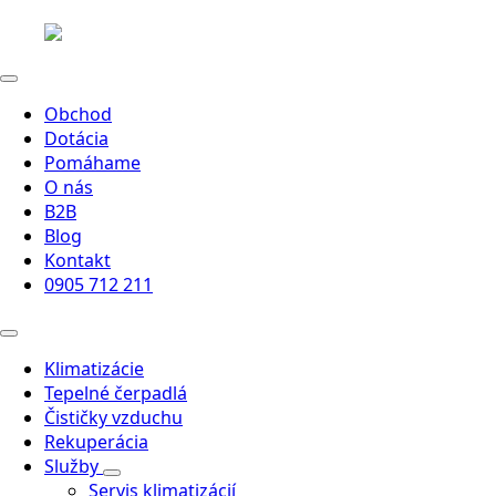
Obchod
Dotácia
Pomáhame
O nás
B2B
Blog
Kontakt
0905 712 211
Klimatizácie
Tepelné čerpadlá
Čističky vzduchu
Rekuperácia
Služby
Servis klimatizácií