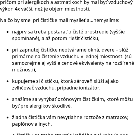
pričom pri alergikoch a astmatikoch by mal byť vzduchový
výkon 4x väčší, než je objem miestnosti.
Na čo by sme pri čističke mali myslieť a…nemyslíme:
najprv sa treba postarať o čisté prostredie (vyššie
spomínané), a až potom riešiť čističku,
pri zapnutej čističke neotvárame okná, dvere – slúži
primárne na čistenie vzduchu v jednej miestnosti (sú
samozrejme aj vyššie cenové ekvivalenty na rozšírené
možnosti),
kupujeme si čističku, ktorá zároveň slúži aj ako
zvlhčovač vzduchu, prípadne ionizátor,
snažíme sa vyhýbať ozónovým čističkám, ktoré môžu
byť pre alergikov škodlivé,
žiadna čistička vám nevytiahne roztoče z matracov,
paplónov a iných.