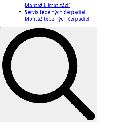
Montáž klimatizácií
Servis tepelných čerpadiel
Montáž tepelných čerpadiel
Search
for: