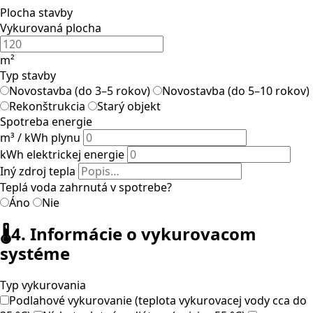
Plocha stavby
Vykurovaná plocha
m²
Typ stavby
Novostavba (do 3–5 rokov)
Novostavba (do 5–10 rokov)
Rekonštrukcia
Starý objekt
Spotreba energie
m³ / kWh plynu
kWh elektrickej energie
Iný zdroj tepla
Teplá voda zahrnutá v spotrebe?
Áno
Nie
🌡️
4. Informácie o vykurovacom
systéme
Typ vykurovania
Podlahové vykurovanie (teplota vykurovacej vody cca do