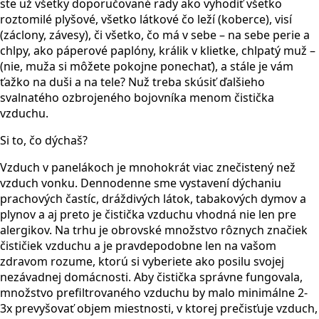
ste už všetky doporučované rady ako vyhodiť všetko
roztomilé plyšové, všetko látkové čo leží (koberce), visí
(záclony, závesy), či všetko, čo má v sebe – na sebe perie a
chlpy, ako páperové paplóny, králik v klietke, chlpatý muž –
(nie, muža si môžete pokojne ponechať), a stále je vám
ťažko na duši a na tele? Nuž treba skúsiť ďalšieho
svalnatého ozbrojeného bojovníka menom čistička
vzduchu.
Si to, čo dýchaš?
Vzduch v panelákoch je mnohokrát viac znečistený než
vzduch vonku. Dennodenne sme vystavení dýchaniu
prachových častíc, dráždivých látok, tabakových dymov a
plynov a aj preto je čistička vzduchu vhodná nie len pre
alergikov. Na trhu je obrovské množstvo rôznych značiek
čističiek vzduchu a je pravdepodobne len na vašom
zdravom rozume, ktorú si vyberiete ako posilu svojej
nezávadnej domácnosti. Aby čistička správne fungovala,
množstvo prefiltrovaného vzduchu by malo minimálne 2-
3x prevyšovať objem miestnosti, v ktorej prečisťuje vzduch,