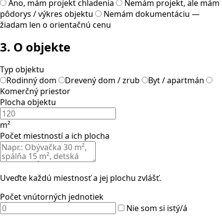
Áno, mám projekt chladenia
Nemám projekt, ale mám
pôdorys / výkres objektu
Nemám dokumentáciu —
žiadam len o orientačnú cenu
3. O objekte
Typ objektu
Rodinný dom
Drevený dom / zrub
Byt / apartmán
Komerčný priestor
Plocha objektu
m²
Počet miestností a ich plocha
Uveďte každú miestnosť a jej plochu zvlášť.
Počet vnútorných jednotiek
Nie som si istý/á