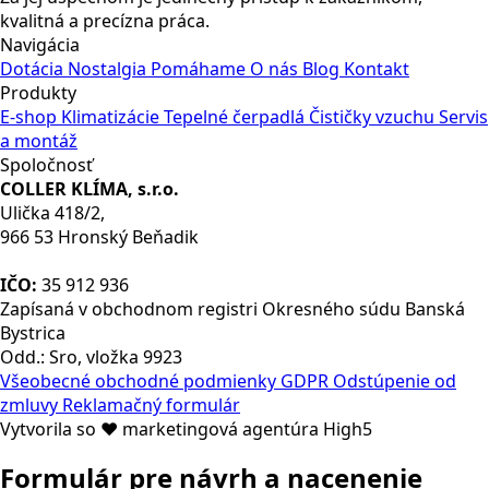
kvalitná a precízna práca.
Navigácia
Dotácia
Nostalgia
Pomáhame
O nás
Blog
Kontakt
Produkty
E-shop
Klimatizácie
Tepelné čerpadlá
Čističky vzuchu
Servis
a montáž
Spoločnosť
COLLER KLÍMA, s.r.o.
Ulička 418/2,
966 53 Hronský Beňadik
IČO:
35 912 936
Zapísaná v obchodnom registri Okresného súdu Banská
Bystrica
Odd.: Sro, vložka 9923
Všeobecné obchodné podmienky
GDPR
Odstúpenie od
zmluvy
Reklamačný formulár
Vytvorila so ❤ marketingová agentúra High5
Formulár pre návrh a nacenenie