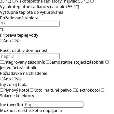
35 °C)
Nízkoteplotné radiátory (najviac 55 °C)
Vysokoteplotné radiátory (viac ako 55 °C)
Výstupná teplota do vykurovania
Požadovaná teplota
°C
Príprava teplej vody
Áno
Nie
Počet osôb v domácnosti
Integrovaný zásobník
Samostatne stojaci zásobník
Jestvujúci zásobník
Požiadavka na chladenie
Áno
Nie
Iný zdroj tepla
Plynový kotol
Kotol na tuhé palivo
Elektrokotol
Solárne kolektory
Iné (uveďte)
Možnosť elektrického napájania