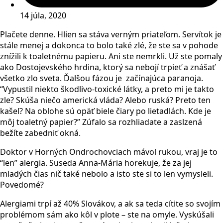
14 júla, 2020
Plačete denne. Hlien sa stáva verným priateľom. Servítok je
stále menej a dokonca to bolo také zlé, že ste sa v pohode
znížili k toaletnému papieru. Ani ste nemrkli. Už ste pomaly
ako Dostojevského hrdina, ktorý sa nebojí trpieť a znášať
všetko zlo sveta. Ďalšou fázou je začínajúca paranoja.
“Vypustil niekto škodlivo-toxické látky, a preto mi je takto
zle? Skúša niečo americká vláda? Alebo ruská? Preto ten
kašel? Na oblohe sú opäť biele čiary po lietadlách. Kde je
môj toaletný papier?” Zúfalo sa rozhliadate a zaslzená
bežíte zabedniť okná.
Doktor v Horných Ondrochovciach mávol rukou, vraj je to
“len” alergia. Suseda Anna-Mária horekuje, že za jej
mladých čias nič také nebolo a isto ste si to len vymysleli.
Povedomé?
Alergiami trpí až 40% Slovákov, a ak sa teda cítite so svojím
problémom sám ako kôl v plote – ste na omyle. Vyskúšali