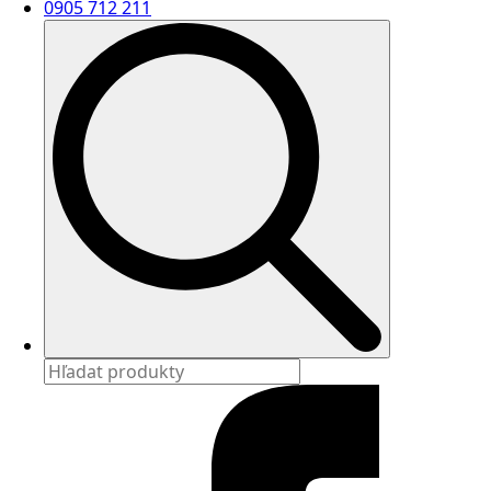
0905 712 211
Search
for: