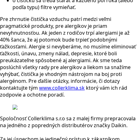
o čističku sa treba starať a každého pol roka (alebo
podľa typu) filtre vymieňať.
Pre zhrnutie čistička vzduchu patrí medzi veľmi
pragmatické produkty, pre alergikov je priam
nevyhnutnosťou. Ak jeden z rodičov trpí alergiami je až
40% šanca, že aj potomok bude trpieť podobnými
ťažkosťami. Alergie si nevyberáme, no musíme eliminovať
ťažkosti, únavu, zmeny nálad, depresie, ktoré boli
preukázateľne spôsobené aj alergiami. Ak sme teda
poslúchli všetky rady pre alergikov a liekom sa snažíme
vyhýbať, čistička je vhodným nástrojom na boj proti
alergénom. Pre ďalšie otázky, informácie, či dotazy
kontaktujte tým
www.collerklima.sk
ktorý vám ich rád
zodpovie a ochotne poradí.
Spoločnosť Collerklima s.r.o sa z malej firmy prepracovala
na jedného z popredných distributérov značky Daikin.
Za jej úspechom je jedinečný prístup k zákazníkom,