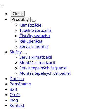
Close
Produkty
Klimatizácie
Tepelné čerpadlá
Čističky vzduchu
Rekuperácia
Servis a montáž
Služby
Servis klimatizácií
Montáž klimatizácií
Servis tepelných čerpadiel
Montáž tepelných čerpadiel
Dotácia
Pomáhame
B2B
O nás
Blog
Kontakt