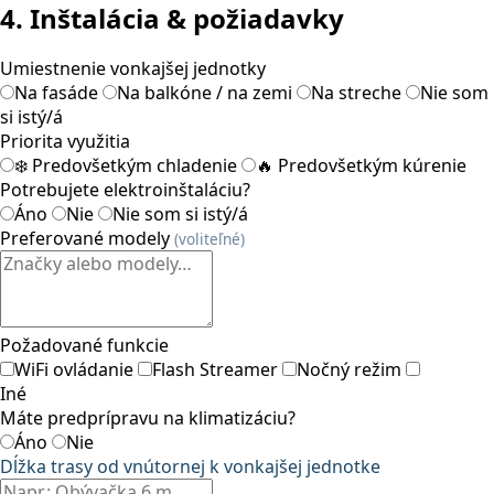
4. Inštalácia & požiadavky
Umiestnenie vonkajšej jednotky
Na fasáde
Na balkóne / na zemi
Na streche
Nie som
si istý/á
Priorita využitia
❄️ Predovšetkým chladenie
🔥 Predovšetkým kúrenie
Potrebujete elektroinštaláciu?
Áno
Nie
Nie som si istý/á
Preferované modely
(voliteľné)
Požadované funkcie
WiFi ovládanie
Flash Streamer
Nočný režim
Iné
Máte predprípravu na klimatizáciu?
Áno
Nie
Dĺžka trasy od vnútornej k vonkajšej jednotke