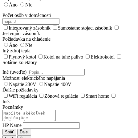
Áno
Nie
Počet osôb v domácnosti
Integrovaný zásobník
Samostatne stojaci zásobník
Jestvujúci zásobník
Požiadavka na chladenie
Áno
Nie
Iný zdroj tepla
Plynový kotol
Kotol na tuhé palivo
Elektrokotol
Solárne kolektory
Iné (uveďte)
Možnosť elektrického napájania
Napätie 230V
Napätie 400V
Ďalšie požiadavky
WiFi regulácia
Zónová regulácia
Smart home
Iné:
Poznámky
HP Name
Späť
Ďalej