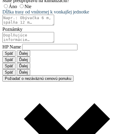
Máte predprípravu na klimatizáciu?
Áno
Nie
Dĺžka trasy od vnútornej k vonkajšej jednotke
Poznámky
HP Name
Späť
Ďalej
Späť
Ďalej
Späť
Ďalej
Späť
Ďalej
Požiadať o nezáväznú cenovú ponuku