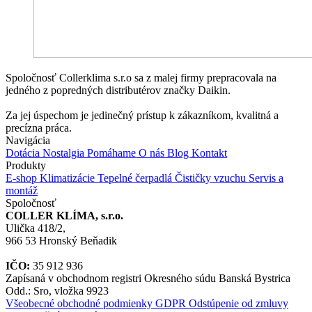
Spoločnosť Collerklima s.r.o sa z malej firmy prepracovala na
jedného z popredných distributérov značky Daikin.
Za jej úspechom je jedinečný prístup k zákazníkom, kvalitná a
precízna práca.
Navigácia
Dotácia
Nostalgia
Pomáhame
O nás
Blog
Kontakt
Produkty
E-shop
Klimatizácie
Tepelné čerpadlá
Čističky vzuchu
Servis a
montáž
Spoločnosť
COLLER KLÍMA, s.r.o.
Ulička 418/2,
966 53 Hronský Beňadik
IČO:
35 912 936
Zapísaná v obchodnom registri Okresného súdu Banská Bystrica
Odd.: Sro, vložka 9923
Všeobecné obchodné podmienky
GDPR
Odstúpenie od zmluvy