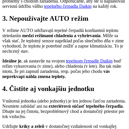
problémy s chodom zariadenia. Odporúčame, aby ste si naplánovali
servisnú údržbu vášho
tepelného čerpadla Daikin
na každý rok.
3. Nepoužívajte AUTO režim
V režime AUTO udržiavajú tepelné čerpadlá konštantnú teplotu
striedaním
medzi režimami chladenia a vyhrievania
. Môže sa
však stať, že teplotný senzor napríklad počas slnečného dňa v zime
vyhodnotí, že teplotu je potrebné znížiť a zapne klimatizáciu. To je
nechcený stav.
Ideálne je
, ak nastavíte na svojom
tepelnom čerpadle Daikin
buď
režim vykurovania (v zime), alebo chladenia (v lete). Iba tak máte
istotu, že pri zapnutí zariadenia, resp. počas jeho chodu
vás
neprekvapí náhla zmena teploty.
4. Čistite aj vonkajšiu jednotku
Vnútorná jednotka (alebo jednotky) je len jednou časťou zariadenia.
Nesmiete zabúdať ani na
exteriérovú súčasť tepelného čerpadla
.
Dbajte na jej čistotu, bezproblémový chod a dostatočný priestor pre
tok vzduchu.
Udržujte
kríky a zeleň
v dostatočnej vzdialenosti od vonkajšej