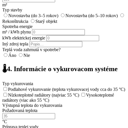
m²
Typ stavby
Novostavba (do 3–5 rokov)
Novostavba (do 5–10 rokov)
Rekonštrukcia
Starý objekt
Spotreba energie
m³ / kWh plynu
kWh elektrickej energie
Iný zdroj tepla
Teplá voda zahrnutá v spotrebe?
Áno
Nie
🌡️
4. Informácie o vykurovacom systéme
Typ vykurovania
Podlahové vykurovanie (teplota vykurovacej vody cca do 35 °C)
Nízkoteplotné radiátory (najviac 55 °C)
Vysokoteplotné
radiátory (viac ako 55 °C)
Výstupná teplota do vykurovania
Požadovaná teplota
°C
Príprava teplej vody