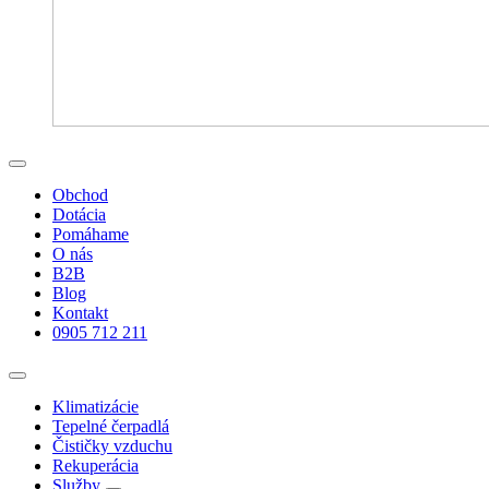
Obchod
Dotácia
Pomáhame
O nás
B2B
Blog
Kontakt
0905 712 211
Klimatizácie
Tepelné čerpadlá
Čističky vzduchu
Rekuperácia
Služby