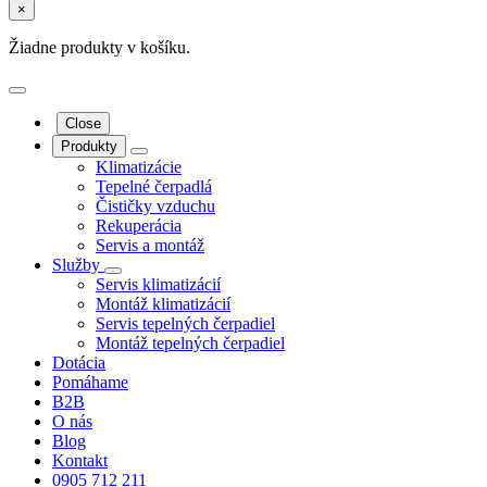
×
Žiadne produkty v košíku.
Close
Produkty
Klimatizácie
Tepelné čerpadlá
Čističky vzduchu
Rekuperácia
Servis a montáž
Služby
Servis klimatizácií
Montáž klimatizácií
Servis tepelných čerpadiel
Montáž tepelných čerpadiel
Dotácia
Pomáhame
B2B
O nás
Blog
Kontakt
0905 712 211