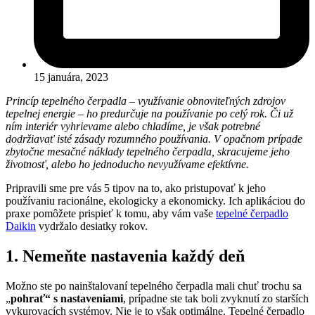
15 januára, 2023
Princíp tepelného čerpadla – využívanie obnoviteľných zdrojov
tepelnej energie – ho predurčuje na používanie po celý rok. Či už
ním interiér vyhrievame alebo chladíme, je však potrebné
dodržiavať isté zásady rozumného používania. V opačnom prípade
zbytočne mesačné náklady tepelného čerpadla, skracujeme jeho
životnosť, alebo ho jednoducho nevyužívame efektívne.
Pripravili sme pre vás 5 tipov na to, ako pristupovať k jeho
používaniu racionálne, ekologicky a ekonomicky. Ich aplikáciou do
praxe pomôžete prispieť k tomu, aby vám vaše
tepelné čerpadlo
Daikin
vydržalo desiatky rokov.
1. Nemeňte nastavenia každý deň
Možno ste po nainštalovaní tepelného čerpadla mali chuť trochu sa
„
pohrať“ s nastaveniami
, prípadne ste tak boli zvyknutí zo starších
vykurovacích systémov. Nie je to však optimálne. Tepelné čerpadlo