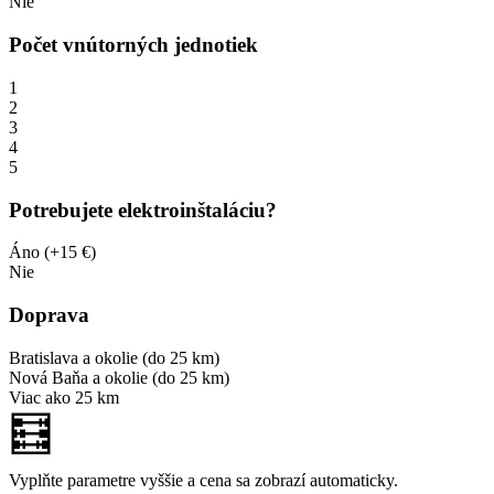
Nie
Počet vnútorných jednotiek
1
2
3
4
5
Potrebujete elektroinštaláciu?
Áno (+15 €)
Nie
Doprava
Bratislava a okolie (do 25 km)
Nová Baňa a okolie (do 25 km)
Viac ako 25 km
🧮
Vyplňte parametre vyššie a cena sa zobrazí automaticky.