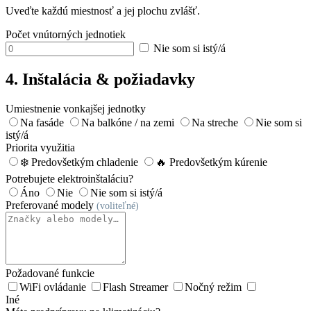
Uveďte každú miestnosť a jej plochu zvlášť.
Počet vnútorných jednotiek
Nie som si istý/á
4. Inštalácia & požiadavky
Umiestnenie vonkajšej jednotky
Na fasáde
Na balkóne / na zemi
Na streche
Nie som si
istý/á
Priorita využitia
❄️ Predovšetkým chladenie
🔥 Predovšetkým kúrenie
Potrebujete elektroinštaláciu?
Áno
Nie
Nie som si istý/á
Preferované modely
(voliteľné)
Požadované funkcie
WiFi ovládanie
Flash Streamer
Nočný režim
Iné