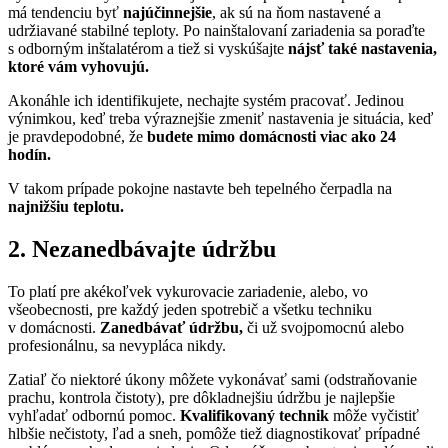
má tendenciu byť
najúčinnejšie
, ak sú na ňom nastavené a
udržiavané stabilné teploty. Po nainštalovaní zariadenia sa poraďte
s odborným inštalatérom a tiež si vyskúšajte
nájsť také nastavenia,
ktoré vám vyhovujú.
Akonáhle ich identifikujete, nechajte systém pracovať. Jedinou
výnimkou, keď treba výraznejšie zmeniť nastavenia je situácia, keď
je pravdepodobné, že
budete mimo domácnosti viac ako 24
hodín.
V takom prípade pokojne nastavte beh tepelného čerpadla na
najnižšiu teplotu.
2. Nezanedbávajte údržbu
To platí pre akékoľvek vykurovacie zariadenie, alebo, vo
všeobecnosti, pre každý jeden spotrebič a všetku techniku
v domácnosti.
Zanedbávať údržbu,
či už svojpomocnú alebo
profesionálnu, sa nevypláca nikdy.
Zatiaľ čo niektoré úkony môžete vykonávať sami (odstraňovanie
prachu, kontrola čistoty), pre dôkladnejšiu údržbu je najlepšie
vyhľadať odbornú pomoc.
Kvalifikovaný technik
môže vyčistiť
hlbšie nečistoty, ľad a sneh, pomôže tiež diagnostikovať prípadné