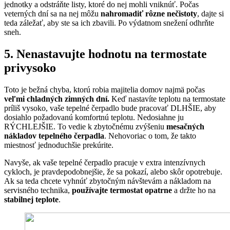
jednotky a odstráňte listy, ktoré do nej mohli vniknúť. Počas
veterných dní sa na nej môžu
nahromadiť rôzne nečistoty
, dajte si
teda záležať, aby ste sa ich zbavili. Po výdatnom snežení odhrňte
sneh.
5. Nenastavujte hodnotu na termostate
privysoko
Toto je bežná chyba, ktorú robia majitelia domov najmä počas
veľmi chladných zimných dní.
Keď nastavíte teplotu na termostate
príliš vysoko, vaše tepelné čerpadlo bude pracovať DLHŠIE, aby
dosiahlo požadovanú komfortnú teplotu. Nedosiahne ju
RÝCHLEJŠIE. To vedie k zbytočnému zvýšeniu
mesačných
nákladov tepelného čerpadla
. Nehovoriac o tom, že takto
miestnosť jednoduchšie prekúrite.
Navyše, ak vaše tepelné čerpadlo pracuje v extra intenzívnych
cykloch, je pravdepodobnejšie, že sa pokazí, alebo skôr opotrebuje.
Ak sa teda chcete vyhnúť zbytočným návštevám a nákladom na
servisného technika,
používajte termostat opatrne
a držte ho na
stabilnej teplote
.