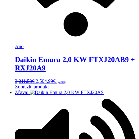
Áno
Daikin Emura 2,0 KW FTXJ20AB9 +
RXJ20A9
Pôvodná
Aktuálna
3,211.53
€
2,504.99
€
(s DPH)
cena
cena
Zobraziť produkt
bola:
je:
Zľava!
3,211.53€.
2,504.99€.