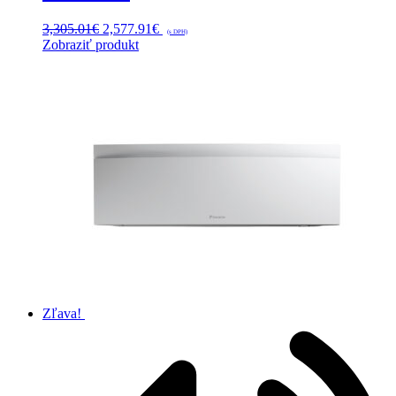
Pôvodná
Aktuálna
3,305.01
€
2,577.91
€
(s DPH)
cena
cena
Zobraziť produkt
bola:
je:
3,305.01€.
2,577.91€.
Zľava!