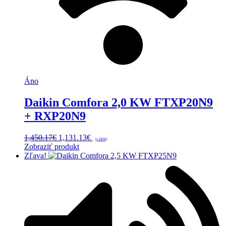
Áno
Daikin Comfora 2,0 KW FTXP20N9
+ RXP20N9
Pôvodná
Aktuálna
1,450.17
€
1,131.13
€
(s DPH)
cena
cena
Zobraziť produkt
bola:
je:
Zľava!
1,450.17€.
1,131.13€.