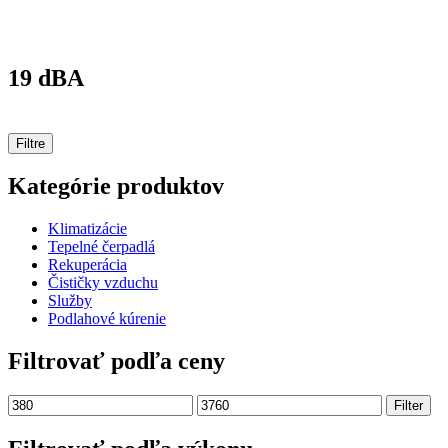
19 dBA
Filtre
Kategórie produktov
Klimatizácie
Tepelné čerpadlá
Rekuperácia
Čističky vzduchu
Služby
Podlahové kúrenie
Filtrovať podľa ceny
Minimálna
Maximálna
Filter
cena
cena