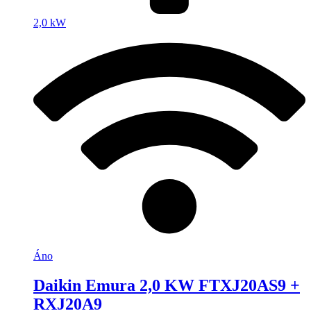
2,0 kW
Áno
Daikin Emura 2,0 KW FTXJ20AS9 +
RXJ20A9