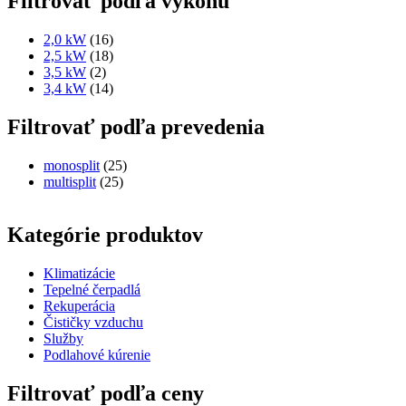
Filtrovať podľa výkonu
2,0 kW
(16)
2,5 kW
(18)
3,5 kW
(2)
3,4 kW
(14)
Filtrovať podľa prevedenia
monosplit
(25)
multisplit
(25)
Kategórie produktov
Klimatizácie
Tepelné čerpadlá
Rekuperácia
Čističky vzduchu
Služby
Podlahové kúrenie
Filtrovať podľa ceny