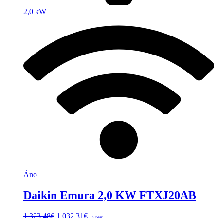
2,0 kW
Áno
Daikin Emura 2,0 KW FTXJ20AB
Pôvodná
Aktuálna
1,323.48
€
1,032.31
€
(s DPH)