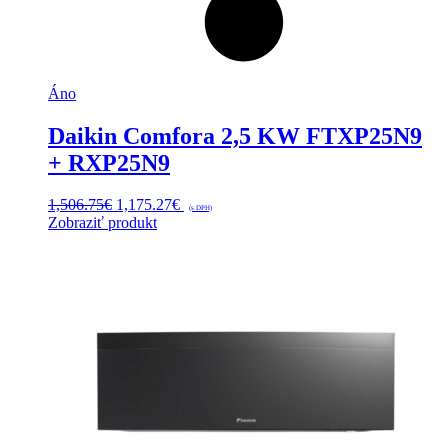
Áno
Daikin Comfora 2,5 KW FTXP25N9
+ RXP25N9
Pôvodná
Aktuálna
1,506.75
€
1,175.27
€
(s DPH)
cena
cena
Zobraziť produkt
bola:
je:
1,506.75€.
1,175.27€.