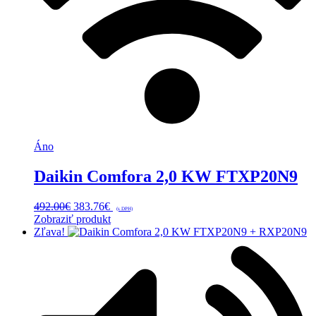
Áno
Daikin Comfora 2,0 KW FTXP20N9
Pôvodná
Aktuálna
492.00
€
383.76
€
(s DPH)
cena
cena
Zobraziť produkt
bola:
je:
Zľava!
492.00€.
383.76€.