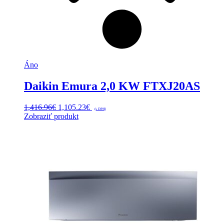
Áno
Daikin Emura 2,0 KW FTXJ20AS
Pôvodná
Aktuálna
1,416.96
€
1,105.23
€
(s DPH)
cena
cena
Zobraziť produkt
bola:
je:
1,416.96€.
1,105.23€.