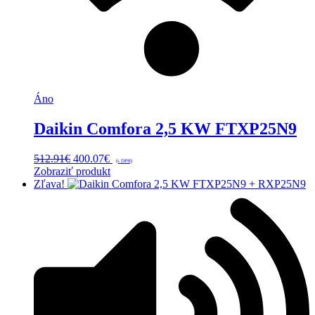
Áno
Daikin Comfora 2,5 KW FTXP25N9
Pôvodná
Aktuálna
512.91
€
400.07
€
(s DPH)
cena
cena
Zobraziť produkt
bola:
je:
Zľava!
512.91€.
400.07€.