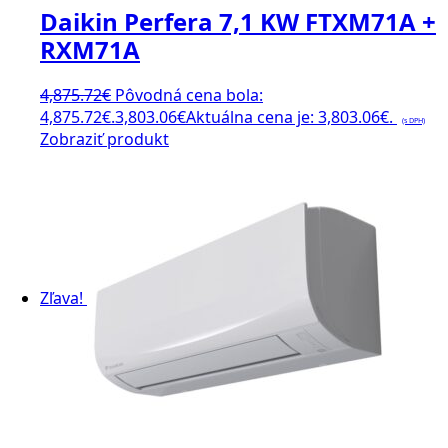
Daikin Perfera 7,1 KW FTXM71A +
RXM71A
4,875.72
€
Pôvodná cena bola:
4,875.72€.
3,803.06
€
Aktuálna cena je: 3,803.06€.
(s DPH)
Zobraziť produkt
Zľava!