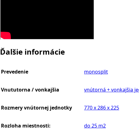
Ďalšie informácie
Prevedenie
monosplit
Vnututorna / vonkajšia
vnútorná + vonkajšia j
Rozmery vnútornej jednotky
770 x 286 x 225
Rozloha miestnosti:
do 25 m2