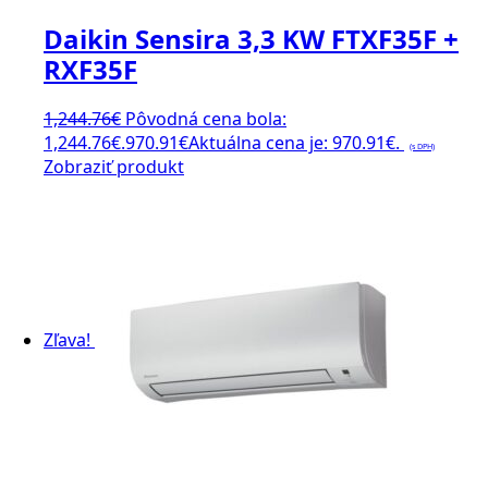
Daikin Sensira 3,3 KW FTXF35F +
RXF35F
1,244.76
€
Pôvodná cena bola:
1,244.76€.
970.91
€
Aktuálna cena je: 970.91€.
(s DPH)
Zobraziť produkt
Zľava!