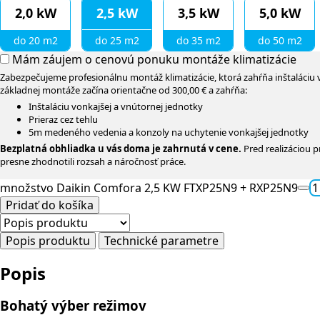
2,0 kW
2,5 kW
3,5 kW
5,0 kW
do 20 m2
do 25 m2
do 35 m2
do 50 m2
Mám záujem o cenovú ponuku montáže klimatizácie
Zabezpečujeme profesionálnu montáž klimatizácie, ktorá zahŕňa inštaláciu 
základnej montáže začína orientačne od 300,00 € a zahŕňa:
Inštaláciu vonkajšej a vnútornej jednotky
Prieraz cez tehlu
5m medeného vedenia a konzoly na uchytenie vonkajšej jednotky
Bezplatná obhliadka u vás doma je zahrnutá v cene.
Pred realizáciou 
presne zhodnotili rozsah a náročnosť práce.
množstvo Daikin Comfora 2,5 KW FTXP25N9 + RXP25N9
Pridať do košíka
Popis produktu
Technické parametre
Popis
Bohatý výber režimov