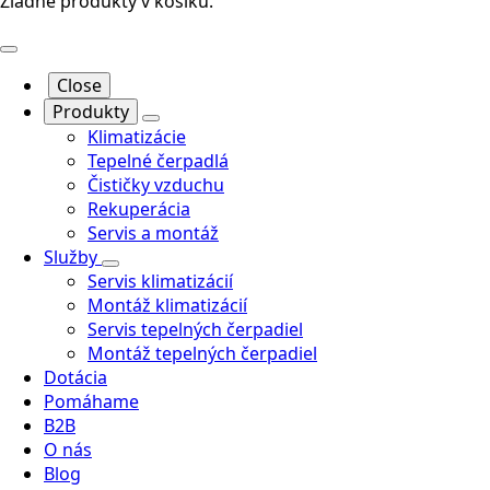
Žiadne produkty v košíku.
Close
Produkty
Klimatizácie
Tepelné čerpadlá
Čističky vzduchu
Rekuperácia
Servis a montáž
Služby
Servis klimatizácií
Montáž klimatizácií
Servis tepelných čerpadiel
Montáž tepelných čerpadiel
Dotácia
Pomáhame
B2B
O nás
Blog