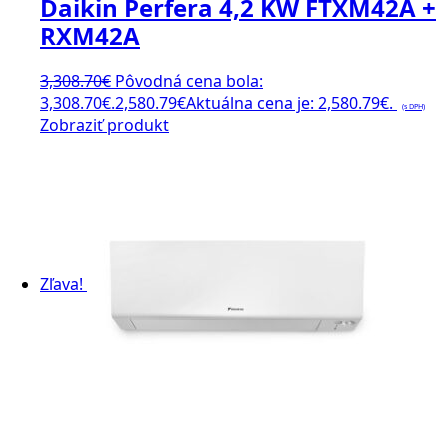
Daikin Perfera 4,2 KW FTXM42A +
RXM42A
3,308.70
€
Pôvodná cena bola:
3,308.70€.
2,580.79
€
Aktuálna cena je: 2,580.79€.
(s DPH)
Zobraziť produkt
Zľava!