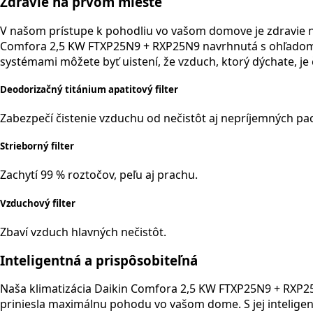
Zdravie na prvom mieste
V našom prístupe k pohodliu vo vašom domove je zdravie na
Comfora 2,5 KW FTXP25N9 + RXP25N9 navrhnutá s ohľadom na
systémami môžete byť uistení, že vzduch, ktorý dýchate, je č
Deodorizačný titánium apatitový filter
Zabezpečí čistenie vzduchu od nečistôt aj nepríjemných pa
Strieborný filter
Zachytí 99 % roztočov, peľu aj prachu.
Vzduchový filter
Zbaví vzduch hlavných nečistôt.
Inteligentná a prispôsobiteľná
Naša klimatizácia Daikin Comfora 2,5 KW FTXP25N9 + RXP25N
priniesla maximálnu pohodu vo vašom dome. S jej inteligen