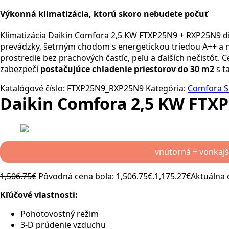
Výkonná klimatizácia, ktorú skoro nebudete počuť
Klimatizácia Daikin Comfora 2,5 KW FTXP25N9 + RXP25N9 
prevádzky, šetrným chodom s energetickou triedou A++ a 
prostredie bez prachových častíc, peľu a ďalších nečistôt.
zabezpečí
postačujúce chladenie priestorov do 30 m
2
s 
Katalógové číslo:
FTXP25N9_RXP25N9
Kategória:
Comfora S
Daikin Comfora 2,5 KW FTX
vnútorná + vonkajš
1,506.75
€
Pôvodná cena bola: 1,506.75€.
1,175.27
€
Aktuálna c
Kľúčové vlastnosti:
Pohotovostný režim
3-D prúdenie vzduchu