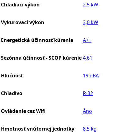
Chladiaci výkon
2,5 kW
Vykurovací výkon
3,0 kW
Energetická účinnosť kúrenia
A++
Sezónna účinnosť - SCOP kúrenie
4,61
Hlučnosť
19 dBA
Chladivo
R-32
Ovládanie cez Wifi
Áno
Hmotnosť vnútornej jednotky
8,5 kg