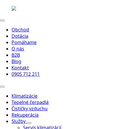
Obchod
Dotácia
Pomáhame
O nás
B2B
Blog
Kontakt
0905 712 211
Klimatizácie
Tepelné čerpadlá
Čističky vzduchu
Rekuperácia
Služby
Servis klimatizácií