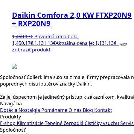
Daikin Comfora 2,0 KW FTXP20N9
+ RXP20N9
1,450.17
€
Pôvodná cena bola:
1,450.17€.
1,131.13
€
Aktuálna cena je: 1,131.13€.
(s DPH)
Zobraziť produkt
Spoločnosť Collerklima s.r.o sa z malej firmy prepracovala 
popredných distributérov značky Daikin.
Za jej úspechom je jedinečný prístup k zákazníkom, kvalitná
Navigácia
Dotácia
Nostalgia
Pomáhame
O nás
Blog
Kontakt
Produkty
E-shop
Klimatizácie
Tepelné čerpadlá
Čističky vzuchu
Servi
Spoločnosť