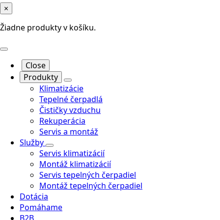
×
Žiadne produkty v košíku.
Close
Produkty
Klimatizácie
Tepelné čerpadlá
Čističky vzduchu
Rekuperácia
Servis a montáž
Služby
Servis klimatizácií
Montáž klimatizácií
Servis tepelných čerpadiel
Montáž tepelných čerpadiel
Dotácia
Pomáhame
B2B