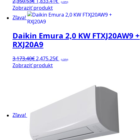
Pôvodná
Aktuálna
2,350.53
€
1,833.41
€
(s DPH)
cena
cena
Zobraziť produkt
bola:
je:
Zľava!
2,350.53€.
1,833.41€.
Daikin Emura 2,0 KW FTXJ20AW9 +
RXJ20A9
Pôvodná
Aktuálna
3,173.40
€
2,475.25
€
(s DPH)
cena
cena
Zobraziť produkt
bola:
je:
3,173.40€.
2,475.25€.
Zľava!