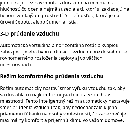
jednotka je tiež navrhnutá s dôrazom na minimálnu
hlučnosť, čo ocenia najmä susedia a tí, ktorí si zakladajú na
tichom vonkajšom prostredí. S hlučnosťou, ktorá je na
úrovni šepotu, alebo šumenia lístia.
3-D prúdenie vzduchu
Automatická vertikálna a horizontálna rotácia kvapiek
zabezpečuje efektívnu cirkuláciu vzduchu pre dosiahnutie
rovnomerného rozloženia teploty aj vo väčších
miestnostiach.
Režim komfortného prúdenia vzduchu
Režim automaticky nastaví smer výfuku vzduchu tak, aby
sa dosiahla čo najkomfortnejšia teplota vzduchu v
miestnosti.
Tento inteligentný režim automaticky nastavuje
smer prúdenia vzduchu tak, aby nedochádzalo k jeho
priamemu fúkaniu na osoby v miestnosti, čo zabezpečuje
maximálny komfort a príjemnú klímu vo vašom domove.