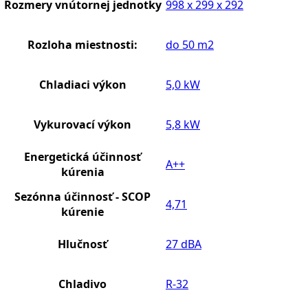
Rozmery vnútornej jednotky
998 x 299 x 292
Rozloha miestnosti:
do 50 m2
Chladiaci výkon
5,0 kW
Vykurovací výkon
5,8 kW
Energetická účinnosť
A++
kúrenia
Sezónna účinnosť - SCOP
4,71
kúrenie
Hlučnosť
27 dBA
Chladivo
R-32