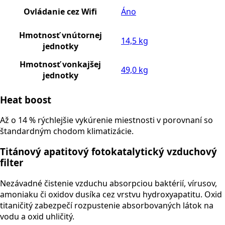
Ovládanie cez Wifi
Áno
Hmotnosť vnútornej
14,5 kg
jednotky
Hmotnosť vonkajšej
49,0 kg
jednotky
Heat boost
Až o 14 % rýchlejšie vykúrenie miestnosti v porovnaní so
štandardným chodom klimatizácie.
Titánový apatitový fotokatalytický vzduchový
filter
Nezávadné čistenie vzduchu absorpciou baktérií, vírusov,
amoniaku či oxidov dusíka cez vrstvu hydroxyapatitu. Oxid
titaničitý zabezpečí rozpustenie absorbovaných látok na
vodu a oxid uhličitý.