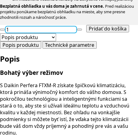
Bezplatná obhliadka u vás doma je zahrnutá v cene.
Pred realizáciou
projektu ponúkame bezplatnú obhliadku na mieste, aby sme presne
zhodnotili rozsah a náročnosť práce.
Pridať do košíka
množstvo
Daikin
Popis produktu
Technické parametre
Perfera
5,0
Popis
KW
FTXM50A
Bohatý výber režimov
+
RXM50A8
S Daikin Perfera FTXM-R získate špičkovú klimatizáciu,
ktorá prináša výnimočný komfort do vášho domova. S
pokročilou technológiou a inteligentnými funkciami sa
stará o to, aby ste si užívali ideálnu teplotu a vzduchovú
kvalitu v každej miestnosti. Bez ohľadu na vonkajšie
podmienky si môžete byť istí, že vďaka tejto klimatizácii
bude váš dom vždy príjemný a pohodlný pre vás a vašu
rodinu.