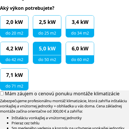
Aký výkon potrebujete?
2,0 kW
2,5 kW
3,4 kW
do 20 m2
do 25 m2
do 34 m2
4,2 kW
5,0 kW
6,0 kW
do 42 m2
do 50 m2
do 60 m2
7,1 kW
do 71 m2
Mám záujem o cenovú ponuku montáže klimatizácie
Zabezpečujeme profesionálnu montáž klimatizácie, ktorá zahŕňa inštaláciu
vonkajšej a vnútornej jednotky + obhliadka u vás doma. Cena základnej
montáže začína orientačne od 300,00 € a zahŕňa:
Inštaláciu vonkajšej a vnútornej jednotky
Prieraz cez tehlu
5m medeného vedenia a konzoly na uchytenie vonkajšej jednotky