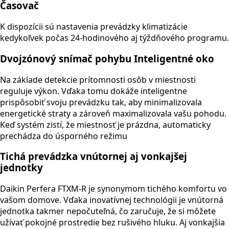
Časovač
K dispozícii sú nastavenia prevádzky klimatizácie
kedykoľvek počas 24-hodinového aj týždňového programu.
Dvojzónový snímač pohybu Inteligentné oko
Na základe detekcie prítomnosti osôb v miestnosti
reguluje výkon.
Vďaka tomu dokáže inteligentne
prispôsobiť svoju prevádzku tak, aby minimalizovala
energetické straty a zároveň maximalizovala vašu pohodu.
Keď systém zistí, že miestnosť je prázdna, automaticky
prechádza do úsporného režimu
Tichá prevádzka vnútornej aj vonkajšej
jednotky
Daikin Perfera FTXM-R je synonymom tichého komfortu vo
vašom domove. Vďaka inovatívnej technológii je vnútorná
jednotka takmer nepočuteľná, čo zaručuje, že si môžete
užívať pokojné prostredie bez rušivého hluku. Aj vonkajšia