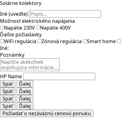
Solárne kolektory
Iné (uveďte)
Možnosť elektrického napájania
Napätie 230V
Napätie 400V
Ďalšie požiadavky
WiFi regulácia
Zónová regulácia
Smart home
Iné:
Poznámky
HP Name
Späť
Ďalej
Späť
Ďalej
Späť
Ďalej
Späť
Ďalej
Požiadať o nezáväznú cenovú ponuku