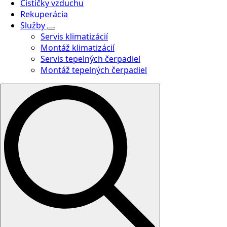
Čističky vzduchu
Rekuperácia
Služby
Servis klimatizácií
Montáž klimatizácií
Servis tepelných čerpadiel
Montáž tepelných čerpadiel