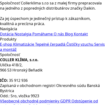
Spoločnosť Collerklima s.r.o sa z malej firmy prepracovala
na jedného z popredných distributérov značky Daikin.
Za jej úspechom je jedinečný prístup k zákazníkom,
kvalitná a precízna práca.
Navigácia
Dotácia
Nostalgia
Pomáhame
O nás
Blog
Kontakt
Produkty
E-shop
Klimatizácie
Tepelné čerpadlá
Čističky vzuchu
Servis
a montáž
Spoločnosť
COLLER KLÍMA, s.r.o.
Ulička 418/2,
966 53 Hronský Beňadik
IČO:
35 912 936
Zapísaná v obchodnom registri Okresného súdu Banská
Bystrica
Odd.: Sro, vložka 9923
Všeobecné obchodné podmienky
GDPR
Odstúpenie od