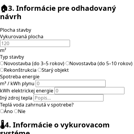
🏠
3. Informácie pre odhadovaný
návrh
Plocha stavby
Vykurovaná plocha
m²
Typ stavby
Novostavba (do 3–5 rokov)
Novostavba (do 5–10 rokov)
Rekonštrukcia
Starý objekt
Spotreba energie
m³ / kWh plynu
kWh elektrickej energie
Iný zdroj tepla
Teplá voda zahrnutá v spotrebe?
Áno
Nie
🌡️
4. Informácie o vykurovacom
systéme