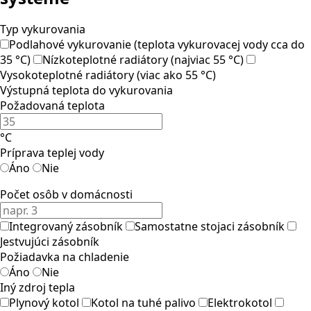
Typ vykurovania
Podlahové vykurovanie (teplota vykurovacej vody cca do
35 °C)
Nízkoteplotné radiátory (najviac 55 °C)
Vysokoteplotné radiátory (viac ako 55 °C)
Výstupná teplota do vykurovania
Požadovaná teplota
°C
Príprava teplej vody
Áno
Nie
Počet osôb v domácnosti
Integrovaný zásobník
Samostatne stojaci zásobník
Jestvujúci zásobník
Požiadavka na chladenie
Áno
Nie
Iný zdroj tepla
Plynový kotol
Kotol na tuhé palivo
Elektrokotol