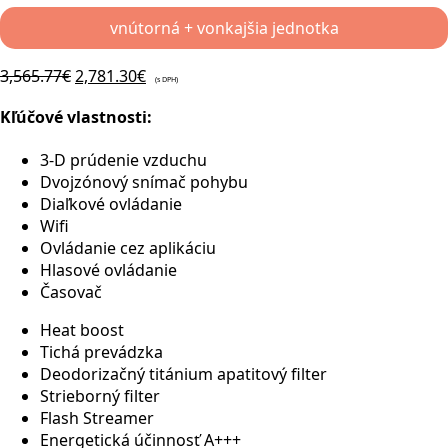
vnútorná + vonkajšia jednotka
Pôvodná
Aktuálna
3,565.77
€
2,781.30
€
(s DPH)
cena
cena
Kľúčové vlastnosti:
bola:
je:
3,565.77€.
2,781.30€.
3-D prúdenie vzduchu
Dvojzónový snímač pohybu
Diaľkové ovládanie
Wifi
Ovládanie cez aplikáciu
Hlasové ovládanie
Časovač
Heat boost
Tichá prevádzka
Deodorizačný titánium apatitový filter
Strieborný filter
Flash Streamer
Energetická účinnosť A+++