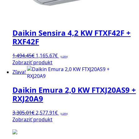
Daikin Sensira 4,2 KW FTXF42F +
RXF42F
Pôvodná
Aktuálna
1,494.45
€
1,165.67
€
(s DPH)
cena
cena
Zobraziť produkt
bola:
je:
Zľava!
1,494.45€.
1,165.67€.
Daikin Emura 2,0 KW FTXJ20AS9 +
RXJ20A9
Pôvodná
Aktuálna
3,305.01
€
2,577.91
€
(s DPH)
cena
cena
Zobraziť produkt
bola:
je:
3,305.01€.
2,577.91€.