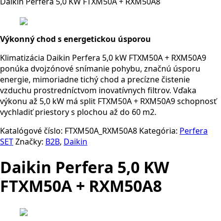
Daikin Perfera 5,0 KW FTXM50A + RXM50A8
Výkonný chod s energetickou úsporou
Klimatizácia Daikin Perfera 5,0 kW FTXM50A + RXM50A9
ponúka dvojzónové snímanie pohybu, značnú úsporu
energie, mimoriadne tichý chod a precízne čistenie
vzduchu prostredníctvom inovatívnych filtrov. Vďaka
výkonu až 5,0 kW má split FTXM50A + RXM50A9 schopnosť
vychladiť priestory s plochou až do 60 m
2
.
Katalógové číslo:
FTXM50A_RXM50A8
Kategória:
Perfera
SET
Značky:
B2B
,
Daikin
Daikin Perfera 5,0 KW
FTXM50A + RXM50A8