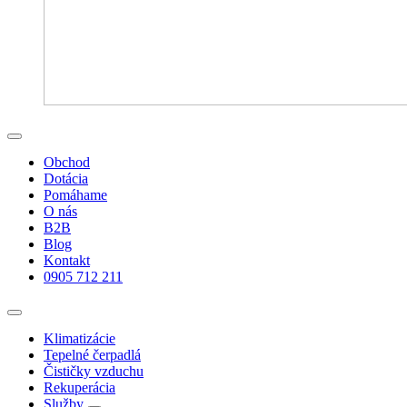
Obchod
Dotácia
Pomáhame
O nás
B2B
Blog
Kontakt
0905 712 211
Klimatizácie
Tepelné čerpadlá
Čističky vzduchu
Rekuperácia
Služby