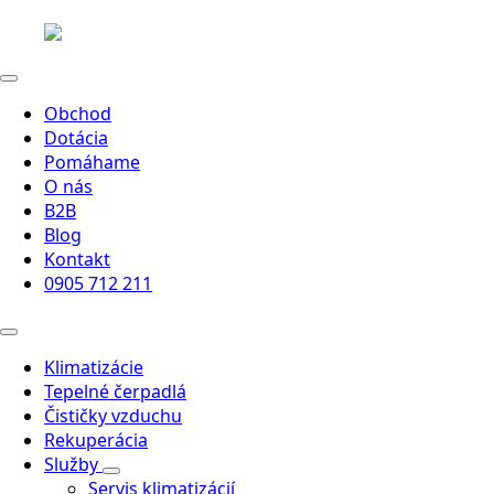
Obchod
Dotácia
Pomáhame
O nás
B2B
Blog
Kontakt
0905 712 211
Klimatizácie
Tepelné čerpadlá
Čističky vzduchu
Rekuperácia
Služby
Servis klimatizácií