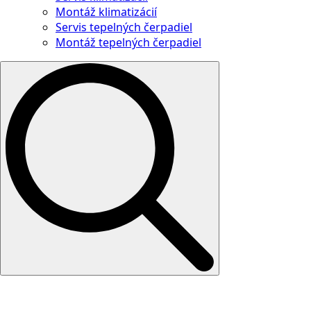
Montáž klimatizácií
Servis tepelných čerpadiel
Montáž tepelných čerpadiel
Search
for: