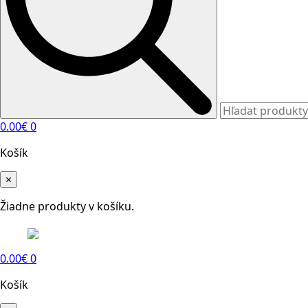
0.00
€
0
Košík
×
Žiadne produkty v košíku.
0.00
€
0
Košík