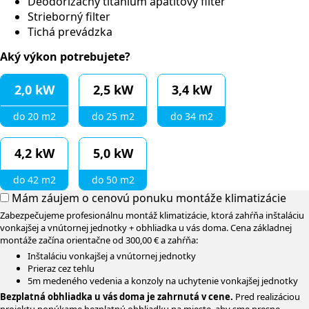
Deodorizačný titánium apatitový filter
Strieborný filter
Tichá prevádzka
Aký výkon potrebujete?
2,0 kW
2,5 kW
3,4 kW
do 20 m2
do 25 m2
do 34 m2
4,2 kW
5,0 kW
do 42 m2
do 50 m2
Mám záujem o cenovú ponuku montáže klimatizácie
Zabezpečujeme profesionálnu montáž klimatizácie, ktorá zahŕňa inštaláciu
vonkajšej a vnútornej jednotky + obhliadka u vás doma. Cena základnej
montáže začína orientačne od 300,00 € a zahŕňa:
Inštaláciu vonkajšej a vnútornej jednotky
Prieraz cez tehlu
5m medeného vedenia a konzoly na uchytenie vonkajšej jednotky
Bezplatná obhliadka u vás doma je zahrnutá v cene.
Pred realizáciou