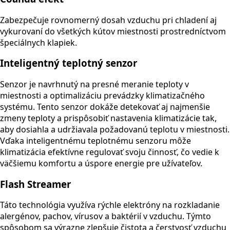
Zabezpečuje rovnomerný dosah vzduchu pri chladení aj
vykurovaní do všetkých kútov miestnosti prostredníctvom
špeciálnych klapiek.
Inteligentný teplotný senzor
Senzor je navrhnutý na presné meranie teploty v
miestnosti a optimalizáciu prevádzky klimatizačného
systému. Tento senzor dokáže detekovať aj najmenšie
zmeny teploty a prispôsobiť nastavenia klimatizácie tak,
aby dosiahla a udržiavala požadovanú teplotu v miestnosti.
Vďaka inteligentnému teplotnému senzoru môže
klimatizácia efektívne regulovať svoju činnosť, čo vedie k
väčšiemu komfortu a úspore energie pre užívateľov.
Flash Streamer
Táto technológia využíva rýchle elektróny na rozkladanie
alergénov, pachov, vírusov a baktérií v vzduchu. Týmto
spôsobom sa výrazne zlepšuje čistota a čerstvosť vzduchu