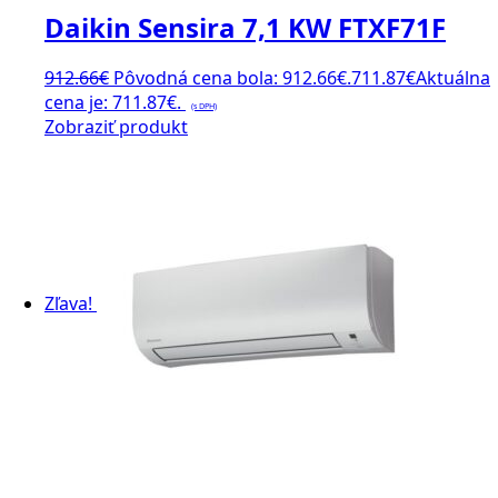
Daikin Sensira 7,1 KW FTXF71F
912.66
€
Pôvodná cena bola: 912.66€.
711.87
€
Aktuálna
cena je: 711.87€.
(s DPH)
Zobraziť produkt
Zľava!