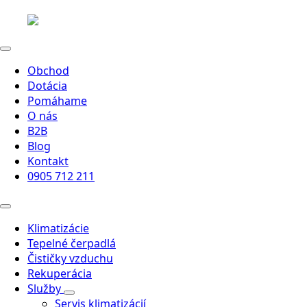
Obchod
Dotácia
Pomáhame
O nás
B2B
Blog
Kontakt
0905 712 211
Klimatizácie
Tepelné čerpadlá
Čističky vzduchu
Rekuperácia
Služby
Servis klimatizácií