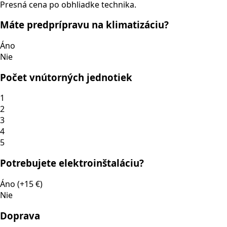
Presná cena po obhliadke technika.
Máte predprípravu na klimatizáciu?
Áno
Nie
Počet vnútorných jednotiek
1
2
3
4
5
Potrebujete elektroinštaláciu?
Áno (+15 €)
Nie
Doprava