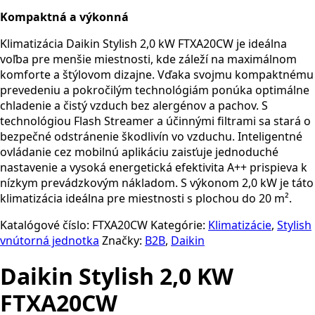
Kompaktná a výkonná
Klimatizácia Daikin Stylish 2,0 kW FTXA20CW je ideálna
voľba pre menšie miestnosti, kde záleží na maximálnom
komforte a štýlovom dizajne. Vďaka svojmu kompaktnému
prevedeniu a pokročilým technológiám ponúka optimálne
chladenie a čistý vzduch bez alergénov a pachov. S
technológiou Flash Streamer a účinnými filtrami sa stará o
bezpečné odstránenie škodlivín vo vzduchu. Inteligentné
ovládanie cez mobilnú aplikáciu zaisťuje jednoduché
nastavenie a vysoká energetická efektivita A++ prispieva k
nízkym prevádzkovým nákladom. S výkonom 2,0 kW je táto
klimatizácia ideálna pre miestnosti s plochou do 20 m².
Katalógové číslo:
FTXA20CW
Kategórie:
Klimatizácie
,
Stylish
vnútorná jednotka
Značky:
B2B
,
Daikin
Daikin Stylish 2,0 KW
FTXA20CW