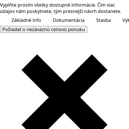
Vyplňte prosím všetky dostupné informácie. Čím viac
údajov nám poskytnete, tým presnejší návrh dostanete.
1
Základné info
2
Dokumentácia
3
Stavba
4
Vy
Požiadať o nezáväznú cenovú ponuku