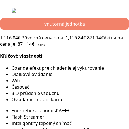
vnútorná jednotka
1,116.84
€
Pôvodná cena bola: 1,116.84€.
871.14
€
Aktuálna
cena je: 871.14€.
(s DPH)
Kľúčové vlastnosti:
Coanda efekt pre chladenie aj vykurovanie
Diaľkové ovládanie
Wifi
Časovač
3-D prúdenie vzduchu
Ovládanie cez aplikáciu
Energetická účinnosť A+++
Flash Streamer
Inteligentný tepelný snímač