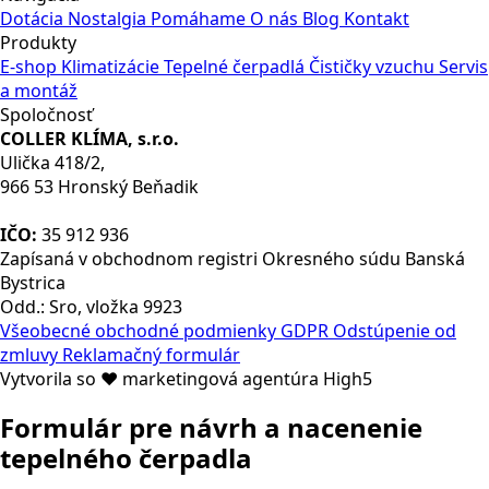
Dotácia
Nostalgia
Pomáhame
O nás
Blog
Kontakt
Produkty
E-shop
Klimatizácie
Tepelné čerpadlá
Čističky vzuchu
Servis
a montáž
Spoločnosť
COLLER KLÍMA, s.r.o.
Ulička 418/2,
966 53 Hronský Beňadik
IČO:
35 912 936
Zapísaná v obchodnom registri Okresného súdu Banská
Bystrica
Odd.: Sro, vložka 9923
Všeobecné obchodné podmienky
GDPR
Odstúpenie od
zmluvy
Reklamačný formulár
Vytvorila so ❤ marketingová agentúra High5
Formulár pre návrh a nacenenie
tepelného čerpadla