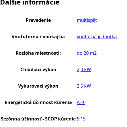
Ďalšie informácie
Prevedenie
multisplit
Vnututorna / vonkajšia
vnútorná jednotka
Rozloha miestnosti:
do 20 m2
Chladiaci výkon
2,0 kW
Vykurovací výkon
2,5 kW
Energetická účinnosť kúrenia
A++
Sezónna účinnosť - SCOP kúrenie
5,15