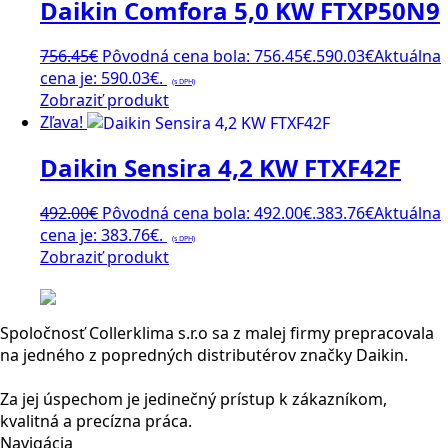
Daikin Comfora 5,0 KW FTXP50N9
756.45
€
Pôvodná cena bola: 756.45€.
590.03
€
Aktuálna
cena je: 590.03€.
(s DPH)
Zobraziť produkt
Zľava!
Daikin Sensira 4,2 KW FTXF42F
492.00
€
Pôvodná cena bola: 492.00€.
383.76
€
Aktuálna
cena je: 383.76€.
(s DPH)
Zobraziť produkt
Spoločnosť Collerklima s.r.o sa z malej firmy prepracovala
na jedného z popredných distributérov značky Daikin.
Za jej úspechom je jedinečný prístup k zákazníkom,
kvalitná a precízna práca.
Navigácia