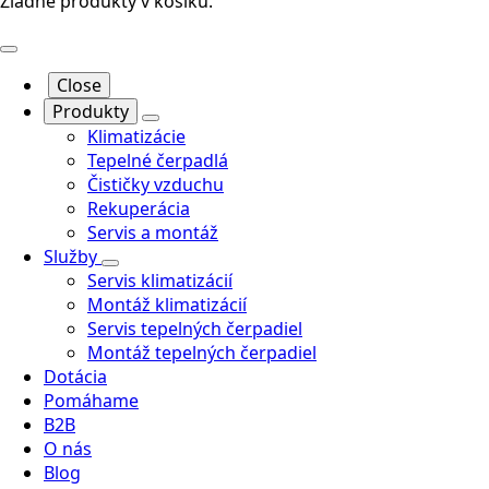
Žiadne produkty v košíku.
Close
Produkty
Klimatizácie
Tepelné čerpadlá
Čističky vzduchu
Rekuperácia
Servis a montáž
Služby
Servis klimatizácií
Montáž klimatizácií
Servis tepelných čerpadiel
Montáž tepelných čerpadiel
Dotácia
Pomáhame
B2B
O nás
Blog