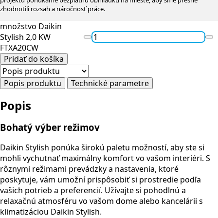
projektu ponúkame bezplatnú obhliadku na mieste, aby sme presne
zhodnotili rozsah a náročnosť práce.
množstvo Daikin
Stylish 2,0 KW
FTXA20CW
Pridať do košíka
Popis produktu
Technické parametre
Popis
Bohatý výber režimov
Daikin Stylish ponúka širokú paletu možností, aby ste si
mohli vychutnať maximálny komfort vo vašom interiéri. S
rôznymi režimami prevádzky a nastavenia, ktoré
poskytuje, vám umožní prispôsobiť si prostredie podľa
vašich potrieb a preferencií. Užívajte si pohodlnú a
relaxačnú atmosféru vo vašom dome alebo kancelárii s
klimatizáciou Daikin Stylish.