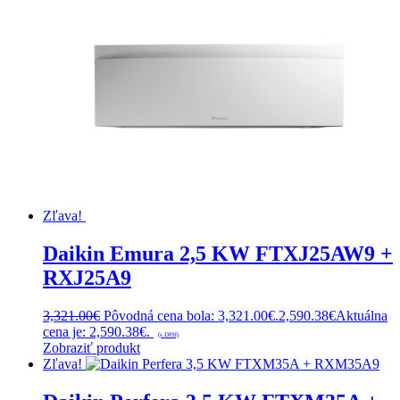
Zľava!
Daikin Emura 2,5 KW FTXJ25AW9 +
RXJ25A9
3,321.00
€
Pôvodná cena bola: 3,321.00€.
2,590.38
€
Aktuálna
cena je: 2,590.38€.
(s DPH)
Zobraziť produkt
Zľava!