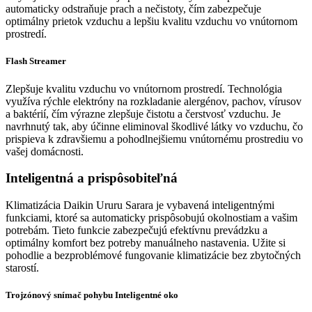
automaticky odstraňuje prach a nečistoty, čím zabezpečuje
optimálny prietok vzduchu a lepšiu kvalitu vzduchu vo vnútornom
prostredí.
Flash Streamer
Zlepšuje kvalitu vzduchu vo vnútornom prostredí. Technológia
využíva rýchle elektróny na rozkladanie alergénov, pachov, vírusov
a baktérií, čím výrazne zlepšuje čistotu a čerstvosť vzduchu. Je
navrhnutý tak, aby účinne eliminoval škodlivé látky vo vzduchu, čo
prispieva k zdravšiemu a pohodlnejšiemu vnútornému prostrediu vo
vašej domácnosti.
Inteligentná a prispôsobiteľná
Klimatizácia Daikin Ururu Sarara je vybavená inteligentnými
funkciami, ktoré sa automaticky prispôsobujú okolnostiam a vašim
potrebám. Tieto funkcie zabezpečujú efektívnu prevádzku a
optimálny komfort bez potreby manuálneho nastavenia. Užite si
pohodlie a bezproblémové fungovanie klimatizácie bez zbytočných
starostí.
Trojzónový snímač pohybu Inteligentné oko