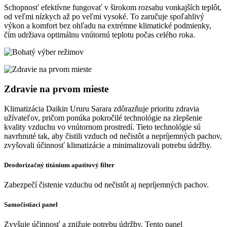
Schopnosť efektívne fungovať v širokom rozsahu vonkajších teplôt,
od veľmi nízkych až po veľmi vysoké. To zaručuje spoľahlivý
výkon a komfort bez ohľadu na extrémne klimatické podmienky,
čím udržiava optimálnu vnútornú teplotu počas celého roka.
Zdravie na prvom mieste
Klimatizácia Daikin Ururu Sarara zdôrazňuje prioritu zdravia
užívateľov, pričom ponúka pokročilé technológie na zlepšenie
kvality vzduchu vo vnútornom prostredí. Tieto technológie sú
navrhnuté tak, aby čistili vzduch od nečistôt a nepríjemných pachov,
zvyšovali účinnosť klimatizácie a minimalizovali potrebu údržby.
Deodorizačný titánium apatitový filter
Zabezpečí čistenie vzduchu od nečistôt aj nepríjemných pachov.
Samočistiaci panel
Zvyšuje účinnosť a znižuje potrebu údržby. Tento panel