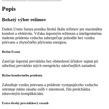
Popis
Bohatý výber režimov
Daikin Ururu Sarara ponúka širokú škálu režimov pre maximálny
komfort a efektivitu. Vďaka úsporným režimom a inteligentnému
riadeniu prúdenia vzduchu zabezpečuje pohodlie bez vzniku
prievanu a zbytočného plytvania energiou.
Režim Econo
Zaisťuje úspornú prevádzku bez obmedzení účinkov najmä pri
súbežnej prevádzke iných energeticky náročnejších zariadení.
Režim komfortného prúdenia
Zabraňuje vzniku prievanu a prúdenie vystupujúceho vzduchu
orientuje mimo zásahu osôb v miestnosti, čím predchádza
zdravotným komplikáciám.
Extra-široký prevádzkový rozsah