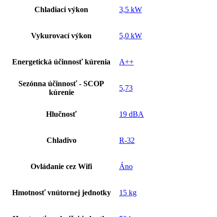
Chladiaci výkon
3,5 kW
Vykurovací výkon
5,0 kW
Energetická účinnosť kúrenia
A++
Sezónna účinnosť - SCOP
5,73
kúrenie
Hlučnosť
19 dBA
Chladivo
R-32
Ovládanie cez Wifi
Áno
Hmotnosť vnútornej jednotky
15 kg