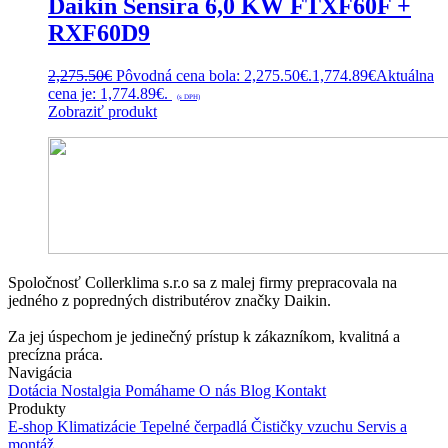
Daikin Sensira 6,0 KW FTXF60F +
RXF60D9
2,275.50
€
Pôvodná cena bola: 2,275.50€.
1,774.89
€
Aktuálna
cena je: 1,774.89€.
(s DPH)
Zobraziť produkt
Spoločnosť Collerklima s.r.o sa z malej firmy prepracovala na
jedného z popredných distributérov značky Daikin.
Za jej úspechom je jedinečný prístup k zákazníkom, kvalitná a
precízna práca.
Navigácia
Dotácia
Nostalgia
Pomáhame
O nás
Blog
Kontakt
Produkty
E-shop
Klimatizácie
Tepelné čerpadlá
Čističky vzuchu
Servis a
montáž