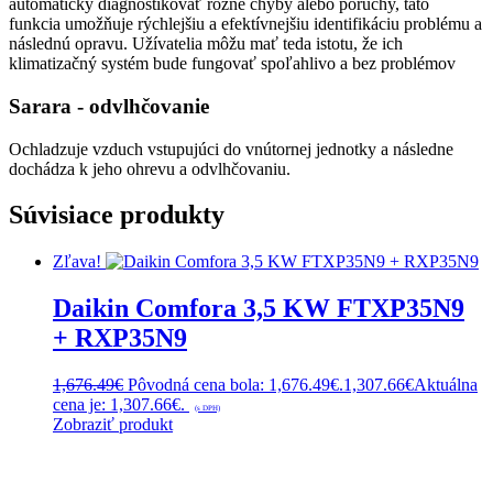
automaticky diagnostikovať rôzne chyby alebo poruchy, táto
funkcia umožňuje rýchlejšiu a efektívnejšiu identifikáciu problému a
následnú opravu. Užívatelia môžu mať teda istotu, že ich
klimatizačný systém bude fungovať spoľahlivo a bez problémov
Sarara - odvlhčovanie
Ochladzuje vzduch vstupujúci do vnútornej jednotky a následne
dochádza k jeho ohrevu a odvlhčovaniu.
Súvisiace produkty
Zľava!
Daikin Comfora 3,5 KW FTXP35N9
+ RXP35N9
1,676.49
€
Pôvodná cena bola: 1,676.49€.
1,307.66
€
Aktuálna
cena je: 1,307.66€.
(s DPH)
Zobraziť produkt