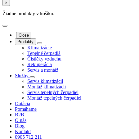
×
Žiadne produkty v košíku.
Close
Produkty
Klimatizácie
Tepelné čerpadlá
Čističky vzduchu
Rekuperácia
Servis a montáž
Služby
Servis klimatizácií
Montáž klimatizácií
Servis tepelných čerpadiel
Montáž tepelných čerpadiel
Dotácia
Pomáhame
B2B
O nás
Blog
Kontakt
0905 712 211