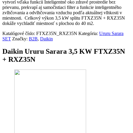
vytvorí vďaka funkcii Inteligentné oko zdravé prostredie bez
prievanu, prekvapí aj samočistiaci filter a funkcie inteligentného
zvlhčovania a odvlhčovania vzduchu podľa aktuálnej vlhkosti v
miestnosti. Celkový výkon 3,5 kW splitu FTXZ35N + RXZ35N
dokáže vychladiť miestnosť s plochou do 40 m
2
.
Katalógové číslo:
FTXZ35N_RXZ35N
Kategória:
Ururu Sarara
SET
Značky:
B2B
,
Daikin
Daikin Ururu Sarara 3,5 KW FTXZ35N
+ RXZ35N