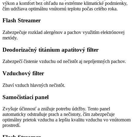
výkon a komfort bez ohľadu na extrémne klimatické podmienky,
čím udržiava optimálnu vnútornú teplotu počas celého roka.
Flash Streamer
Zabezpečuje rozklad alergénov a pachov využitím elektrónovej
metódy.
Deodorizačný titánium apatitový filter
Zabezpečí čistenie vzduchu od nečistôt aj nepríjemných pachov.
Vzduchový filter
Zbaví vzduch hlavných nečistôt.
Samočistiaci panel
Zvyšuje účinnosť a znižuje potrebu údržby. Tento panel
automaticky odstraňuje prach a nečistoty, čím zabezpečuje
optimálny prietok vzduchu a lepšiu kvalitu vzduchu vo vnútornom
prostredí.