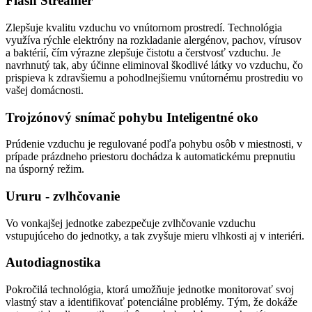
Flash Streamer
Zlepšuje kvalitu vzduchu vo vnútornom prostredí. Technológia
využíva rýchle elektróny na rozkladanie alergénov, pachov, vírusov
a baktérií, čím výrazne zlepšuje čistotu a čerstvosť vzduchu. Je
navrhnutý tak, aby účinne eliminoval škodlivé látky vo vzduchu, čo
prispieva k zdravšiemu a pohodlnejšiemu vnútornému prostrediu vo
vašej domácnosti.
Trojzónový snímač pohybu Inteligentné oko
Prúdenie vzduchu je regulované podľa pohybu osôb v miestnosti, v
prípade prázdneho priestoru dochádza k automatickému prepnutiu
na úsporný režim.
Ururu - zvlhčovanie
Vo vonkajšej jednotke zabezpečuje zvlhčovanie vzduchu
vstupujúceho do jednotky, a tak zvyšuje mieru vlhkosti aj v interiéri.
Autodiagnostika
Pokročilá technológia, ktorá umožňuje jednotke monitorovať svoj
vlastný stav a identifikovať potenciálne problémy. Tým, že dokáže