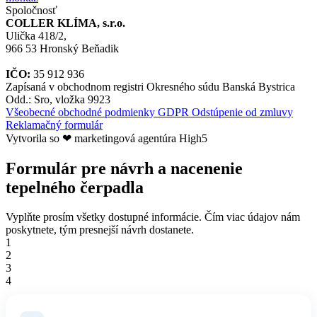
Spoločnosť
COLLER KLÍMA, s.r.o.
Ulička 418/2,
966 53 Hronský Beňadik
IČO:
35 912 936
Zapísaná v obchodnom registri Okresného súdu Banská Bystrica
Odd.: Sro, vložka 9923
Všeobecné obchodné podmienky
GDPR
Odstúpenie od zmluvy
Reklamačný formulár
Vytvorila so ❤ marketingová agentúra High5
Formulár pre návrh a nacenenie
tepelného čerpadla
Vyplňte prosím všetky dostupné informácie. Čím viac údajov nám
poskytnete, tým presnejší návrh dostanete.
1
2
3
4