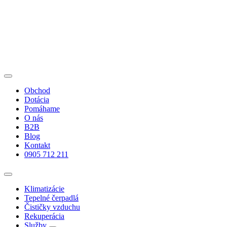
Obchod
Dotácia
Pomáhame
O nás
B2B
Blog
Kontakt
0905 712 211
Klimatizácie
Tepelné čerpadlá
Čističky vzduchu
Rekuperácia
Služby