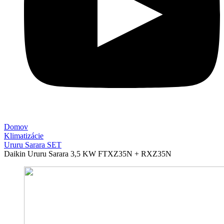
Domov
Klimatizácie
Ururu Sarara SET
Daikin Ururu Sarara 3,5 KW FTXZ35N + RXZ35N