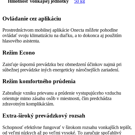
Hmotnosť vonkajšej jednotky
50 kg
Ovládanie cez aplikáciu
Prostredníctvom mobilnej aplikácie Onecta môžete pohodlne
ovládať svoju klimatizáciu na diaľku, a to dokonca aj použitím
hlasového asistenta.
Režim Econo
Zaisťuje úspornú prevádzku bez obmedzení účinkov najmä pri
súbežnej prevádzke iných energeticky náročnejších zariadení.
Režim komfortného prúdenia
Zabraňuje vzniku prievanu a prúdenie vystupujúceho vzduchu
orientuje mimo zásahu osôb v miestnosti, čím predchádza
zdravotným komplikáciám.
Extra-široký prevádzkový rozsah
Schopnosť efektívne fungovať v širokom rozsahu vonkajších teplôt,
od veľmi nízkych až po veľmi vysoké. To zaručuje spoľahlivý