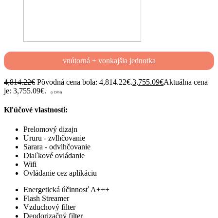
vnútorná + vonkajšia jednotka
4,814.22
€
Pôvodná cena bola: 4,814.22€.
3,755.09
€
Aktuálna cena
je: 3,755.09€.
(s DPH)
Kľúčové vlastnosti:
Prelomový dizajn
Ururu - zvlhčovanie
Sarara - odvlhčovanie
Diaľkové ovládanie
Wifi
Ovládanie cez aplikáciu
Energetická účinnosť A+++
Flash Streamer
Vzduchový filter
Deodorizačný filter