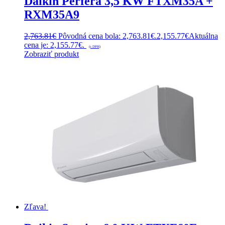
Daikin Perfera 3,5 KW FTXM35A +
RXM35A9
2,763.81
€
Pôvodná cena bola: 2,763.81€.
2,155.77
€
Aktuálna
cena je: 2,155.77€.
(s DPH)
Zobraziť produkt
Zľava!