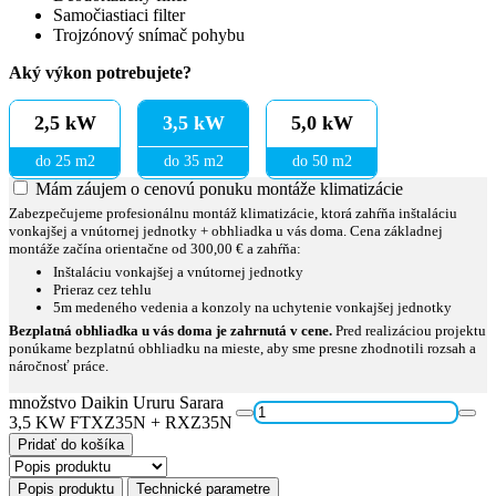
Samočiastiaci filter
Trojzónový snímač pohybu
Aký výkon potrebujete?
2,5 kW
3,5 kW
5,0 kW
do 25 m2
do 35 m2
do 50 m2
Mám záujem o cenovú ponuku montáže klimatizácie
Zabezpečujeme profesionálnu montáž klimatizácie, ktorá zahŕňa inštaláciu
vonkajšej a vnútornej jednotky + obhliadka u vás doma. Cena základnej
montáže začína orientačne od 300,00 € a zahŕňa:
Inštaláciu vonkajšej a vnútornej jednotky
Prieraz cez tehlu
5m medeného vedenia a konzoly na uchytenie vonkajšej jednotky
Bezplatná obhliadka u vás doma je zahrnutá v cene.
Pred realizáciou projektu
ponúkame bezplatnú obhliadku na mieste, aby sme presne zhodnotili rozsah a
náročnosť práce.
množstvo Daikin Ururu Sarara
3,5 KW FTXZ35N + RXZ35N
Pridať do košíka
Popis produktu
Technické parametre