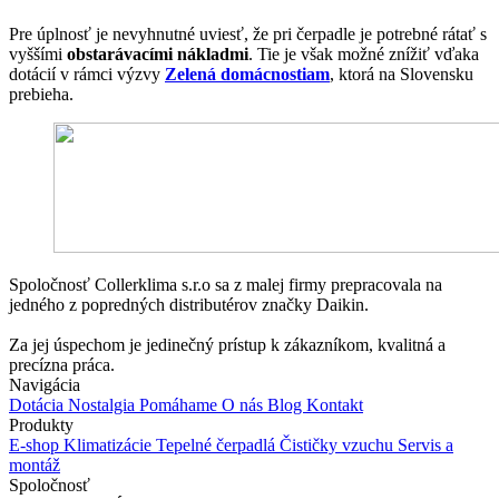
Pre úplnosť je nevyhnutné uviesť, že pri čerpadle je potrebné rátať s
vyššími
obstarávacími nákladmi
. Tie je však možné znížiť vďaka
dotácií v rámci výzvy
Zelená domácnostiam
, ktorá na Slovensku
prebieha.
Spoločnosť Collerklima s.r.o sa z malej firmy prepracovala na
jedného z popredných distributérov značky Daikin.
Za jej úspechom je jedinečný prístup k zákazníkom, kvalitná a
precízna práca.
Navigácia
Dotácia
Nostalgia
Pomáhame
O nás
Blog
Kontakt
Produkty
E-shop
Klimatizácie
Tepelné čerpadlá
Čističky vzuchu
Servis a
montáž
Spoločnosť