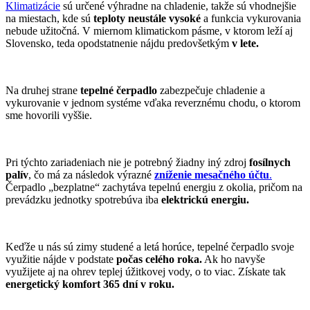
Klimatizácie
sú určené výhradne na chladenie, takže sú vhodnejšie
na miestach, kde sú
teploty neustále vysoké
a funkcia vykurovania
nebude užitočná. V miernom klimatickom pásme, v ktorom leží aj
Slovensko, teda opodstatnenie nájdu predovšetkým
v lete.
Na druhej strane
tepelné čerpadlo
zabezpečuje chladenie a
vykurovanie v jednom systéme vďaka reverznému chodu, o ktorom
sme hovorili vyššie.
Pri týchto zariadeniach nie je potrebný žiadny iný zdroj
fosílnych
palív
, čo má za následok výrazné
zníženie mesačného účtu
.
Čerpadlo „bezplatne“ zachytáva tepelnú energiu z okolia, pričom na
prevádzku jednotky spotrebúva iba
elektrickú energiu.
Keďže u nás sú zimy studené a letá horúce, tepelné čerpadlo svoje
využitie nájde v podstate
počas celého roka.
Ak ho navyše
využijete aj na ohrev teplej úžitkovej vody, o to viac. Získate tak
energetický komfort 365 dní v roku.