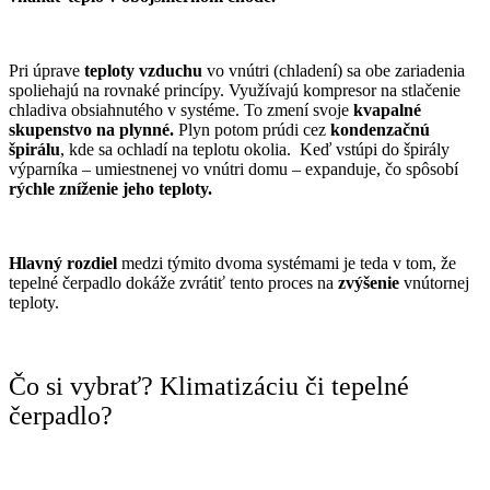
Pri úprave
teploty vzduchu
vo vnútri (chladení) sa obe zariadenia
spoliehajú na rovnaké princípy. Využívajú kompresor na stlačenie
chladiva obsiahnutého v systéme. To zmení svoje
kvapalné
skupenstvo na plynné.
Plyn potom prúdi cez
kondenzačnú
špirálu
, kde sa ochladí na teplotu okolia. Keď vstúpi do špirály
výparníka – umiestnenej vo vnútri domu – expanduje, čo spôsobí
rýchle zníženie jeho teploty.
Hlavný rozdiel
medzi týmito dvoma systémami je teda v tom, že
tepelné čerpadlo dokáže zvrátiť tento proces na
zvýšenie
vnútornej
teploty.
Čo si vybrať? Klimatizáciu či tepelné
čerpadlo?