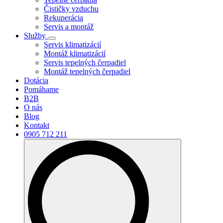
Čističky vzduchu
Rekuperácia
Servis a montáž
Služby
Servis klimatizácií
Montáž klimatizácií
Servis tepelných čerpadiel
Montáž tepelných čerpadiel
Dotácia
Pomáhame
B2B
O nás
Blog
Kontakt
0905 712 211
Search
for: