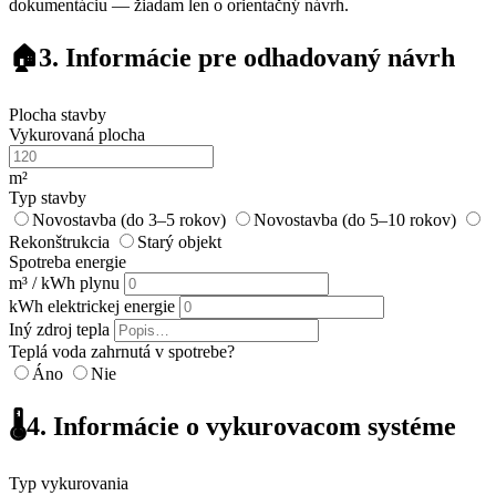
dokumentáciu — žiadam len o orientačný návrh.
🏠
3. Informácie pre odhadovaný návrh
Plocha stavby
Vykurovaná plocha
m²
Typ stavby
Novostavba (do 3–5 rokov)
Novostavba (do 5–10 rokov)
Rekonštrukcia
Starý objekt
Spotreba energie
m³ / kWh plynu
kWh elektrickej energie
Iný zdroj tepla
Teplá voda zahrnutá v spotrebe?
Áno
Nie
🌡️
4. Informácie o vykurovacom systéme
Typ vykurovania