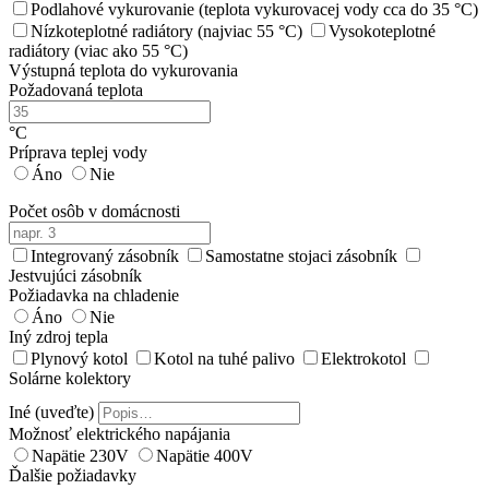
Podlahové vykurovanie (teplota vykurovacej vody cca do 35 °C)
Nízkoteplotné radiátory (najviac 55 °C)
Vysokoteplotné
radiátory (viac ako 55 °C)
Výstupná teplota do vykurovania
Požadovaná teplota
°C
Príprava teplej vody
Áno
Nie
Počet osôb v domácnosti
Integrovaný zásobník
Samostatne stojaci zásobník
Jestvujúci zásobník
Požiadavka na chladenie
Áno
Nie
Iný zdroj tepla
Plynový kotol
Kotol na tuhé palivo
Elektrokotol
Solárne kolektory
Iné (uveďte)
Možnosť elektrického napájania
Napätie 230V
Napätie 400V
Ďalšie požiadavky