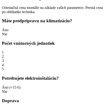
Orientačná cena montáže na základe vašich parametrov. Presná cena
po obhliadke technika.
Máte predprípravu na klimatizáciu?
Áno
Nie
Počet vnútorných jednotiek
1
2
3
4
5
Potrebujete elektroinštaláciu?
Áno (+15 €)
Nie
Doprava