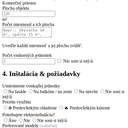
Komerčný priestor
Plocha objektu
m²
Počet miestností a ich plocha
Uveďte každú miestnosť a jej plochu zvlášť.
Počet vnútorných jednotiek
Nie som si istý/á
4. Inštalácia & požiadavky
Umiestnenie vonkajšej jednotky
Na fasáde
Na balkóne / na zemi
Na streche
Nie som si
istý/á
Priorita využitia
❄️ Predovšetkým chladenie
🔥 Predovšetkým kúrenie
Potrebujete elektroinštaláciu?
Áno
Nie
Nie som si istý/á
Preferované modely
(voliteľné)