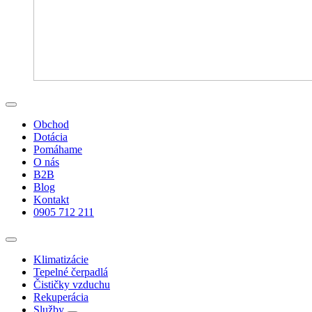
Obchod
Dotácia
Pomáhame
O nás
B2B
Blog
Kontakt
0905 712 211
Klimatizácie
Tepelné čerpadlá
Čističky vzduchu
Rekuperácia
Služby