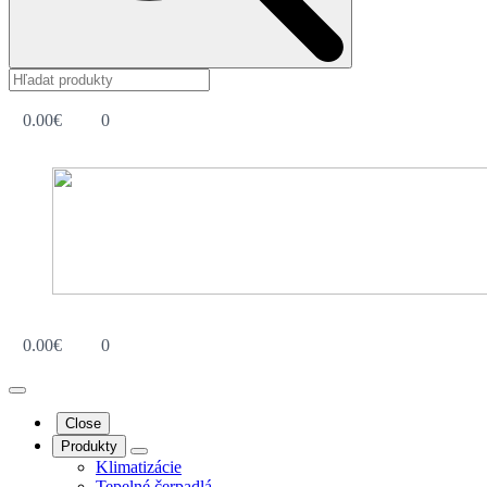
0.00
€
0
0.00
€
0
Close
Produkty
Klimatizácie
Tepelné čerpadlá