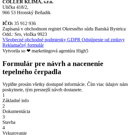
COLLER KLÍMA, s.r.o.
Ulička 418/2,
966 53 Hronský Beňadik
IČO:
35 912 936
Zapísaná v obchodnom registri Okresného súdu Banská Bystrica
Odd.: Sro, vložka 9923
Všeobecné obchodné podmienky
GDPR
Odstúpenie od zmluvy
Reklamačný formulár
Vytvorila so ❤ marketingová agentúra High5
Formulár pre návrh a nacenenie
tepelného čerpadla
Vyplňte prosím všetky dostupné informácie. Čím viac údajov nám
poskytnete, tým presnejší návrh dostanete.
1
Základné info
2
Dokumentácia
3
Stavba
4
Vykurovanie