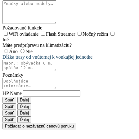
Požadované funkcie
WiFi ovládanie
Flash Streamer
Nočný režim
Iné
Máte predprípravu na klimatizáciu?
Áno
Nie
Dĺžka trasy od vnútornej k vonkajšej jednotke
Poznámky
HP Name
Späť
Ďalej
Späť
Ďalej
Späť
Ďalej
Späť
Ďalej
Požiadať o nezáväznú cenovú ponuku