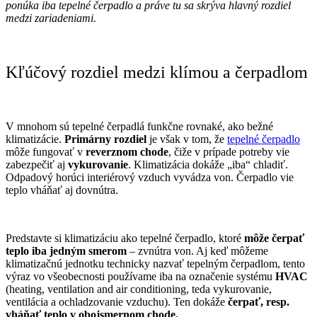
ponúka iba tepelné čerpadlo a práve tu sa skrýva hlavný rozdiel
medzi zariadeniami.
Kľúčový rozdiel medzi klímou a čerpadlom
V mnohom sú tepelné čerpadlá funkčne rovnaké, ako bežné
klimatizácie.
Primárny rozdiel
je však v tom, že
tepelné čerpadlo
môže fungovať v
reverznom chode
, čiže v prípade potreby vie
zabezpečiť aj
vykurovanie
. Klimatizácia dokáže „iba“ chladiť.
Odpadový horúci interiérový vzduch vyvádza von. Čerpadlo vie
teplo vháňať aj dovnútra.
Predstavte si klimatizáciu ako tepelné čerpadlo, ktoré
môže čerpať
teplo iba jedným smerom
– zvnútra von. Aj keď môžeme
klimatizačnú jednotku technicky nazvať tepelným čerpadlom, tento
výraz vo všeobecnosti používame iba na označenie systému
HVAC
(heating, ventilation and air conditioning, teda vykurovanie,
ventilácia a ochladzovanie vzduchu). Ten dokáže
čerpať, resp.
vháňať teplo v obojsmernom chode.