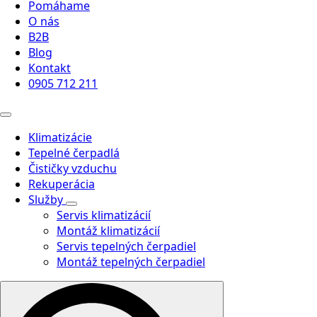
Pomáhame
O nás
B2B
Blog
Kontakt
0905 712 211
Klimatizácie
Tepelné čerpadlá
Čističky vzduchu
Rekuperácia
Služby
Servis klimatizácií
Montáž klimatizácií
Servis tepelných čerpadiel
Montáž tepelných čerpadiel