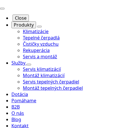
Close
Produkty
Klimatizácie
Tepelné čerpadlá
Čističky vzduchu
Rekuperácia
Servis a montáž
Služby
Servis klimatizácií
Montáž klimatizácií
Servis tepelných čerpadiel
Montáž tepelných čerpadiel
Dotácia
Pomáhame
B2B
O nás
Blog
Kontakt